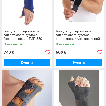
Бандаж для променево-
Бандаж для променево-
зап'ясткового суглоба
зап'ясткового суглоба
(неопреновий), ТИП 550
неопреновий універсальний
Toros-Group, Тип 500
В наявності
В наявності
740
500
₴
₴
Купити
Купити