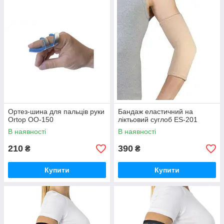
Ортез-шина для пальців руки
Бандаж еластичний на
Ortop OO-150
ліктьовий суглоб ES-201
В наявності
В наявності
210
390
₴
₴
Купити
Купити