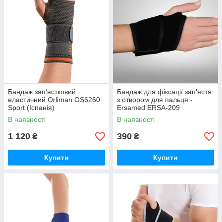
Бандаж зап'ястковий
Бандаж для фіксації зап'ястя
еластичний Orliman OS6260
з отвором для пальця -
Sport (Іспанія)
Ersamed ERSA-209
В наявності
В наявності
1 120
390
₴
₴
Купити
Купити