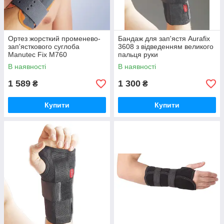
Ортез жорсткий променево-
Бандаж для зап'ястя Aurafix
зап'ясткового суглоба
3608 з відведенням великого
Manutec Fix M760
пальця руки
В наявності
В наявності
1 589
1 300
₴
₴
Купити
Купити