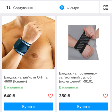
Сортування
0
Фільтри
Бандаж на променево-
Бандаж на зап'ястя Orliman
зап'ястковий суглоб
4600 (Іспанія)
(полегшений) R8101
В наявності
В наявності
640
350
₴
₴
Купити
Купити