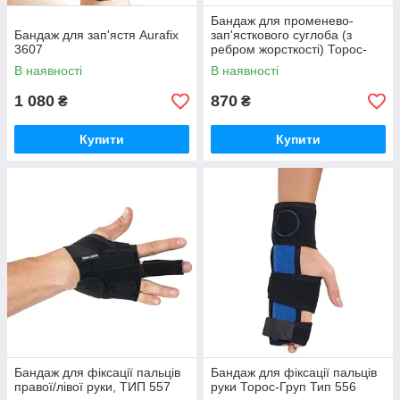
Бандаж для променево-
Бандаж для зап'ястя Aurafix
зап'ясткового суглоба (з
3607
ребром жорсткості) Торос-
груп (тип 552)
В наявності
В наявності
1 080
870
₴
₴
Купити
Купити
Бандаж для фіксації пальців
Бандаж для фіксації пальців
правої/лівої руки, ТИП 557
руки Торос-Груп Тип 556