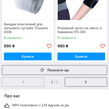
Бандаж еластичний для
ліктьового суглоба Thuasne
Рознімний ортез на лікоть із
0338
бавовною ES-260
В наявності
В наявності
890
990
₴
₴
Купити
Купити
Показати ще
1
/ 2
Про нас
99% позитивних з 134 відгуків за рік