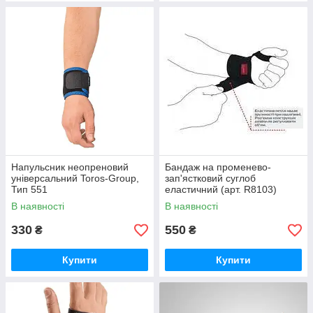
Напульсник неопреновий
Бандаж на променево-
універсальний Toros-Group,
зап'ястковий суглоб
Тип 551
еластичний (арт. R8103)
В наявності
В наявності
330
550
₴
₴
Купити
Купити