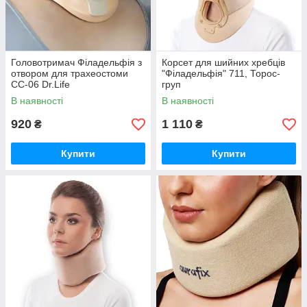
Головотримач Філадельфія з
Корсет для шийних хребців
отвором для трахеостоми
"Філадельфія" 711, Торос-
СС-06 Dr.Life
груп
В наявності
В наявності
920
1 110
₴
₴
Купити
Купити