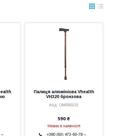
ealth
Палиця алюмінієва Vhealth
кою
VH320 бронзова
ОМ000122
590 ₴
Немає в наявності
+380 (63) 473-60-78