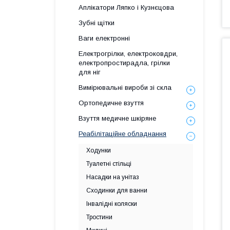
Аплікатори Ляпко і Кузнєцова
Зубні щітки
Ваги електронні
Електрогрілки, електроковдри,
електропростирадла, грілки
для ніг
Вимірювальні вироби зі скла
Ортопедичне взуття
Взуття медичне шкіряне
Реабілітаційне обладнання
Ходунки
Туалетні стільці
Насадки на унітаз
Сходинки для ванни
Інвалідні коляски
Тростини