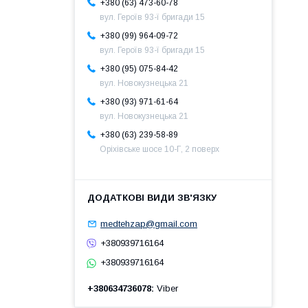
+380 (63) 473-60-78
вул. Героїв 93-ї бригади 15
+380 (99) 964-09-72
вул. Героїв 93-ї бригади 15
+380 (95) 075-84-42
вул. Новокузнецька 21
+380 (93) 971-61-64
вул. Новокузнецька 21
+380 (63) 239-58-89
Оріхівське шосе 10-Г, 2 поверх
medtehzap@gmail.com
+380939716164
+380939716164
+380634736078
Viber