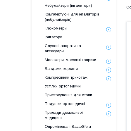
Небулайзери (інгалятори)
Комплектуючі для інгаляторів
(небулайзерів)
Глюкометри
Іригатори
Слухові апарати та
аксесуари
Масажери, масажні коврики
Бандажи, корсети
Компресійний трикотаж
Устілки ортопедичні
Пристосування для стопи
Подушки ортопедичні
Прилади домашньої
медицини
Опромінювачі BactoSfera