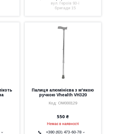
вул. Героїв 93-ї
бригади 15
лікоть
Палиця алюмінієва з м'якою
на
ручкою Vhealth VH320
ОМ000129
550 ₴
Немає в наявності
+380 (63) 473-60-78