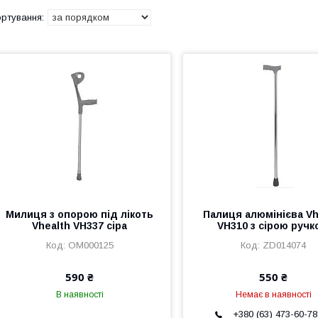
Милиця з опорою під лікоть
Палиця алюмінієва Vh
Vhealth VH337 сіра
VH310 з сірою руч
ОМ000125
ZD014074
590 ₴
550 ₴
В наявності
Немає в наявності
+380 (63) 473-60-78