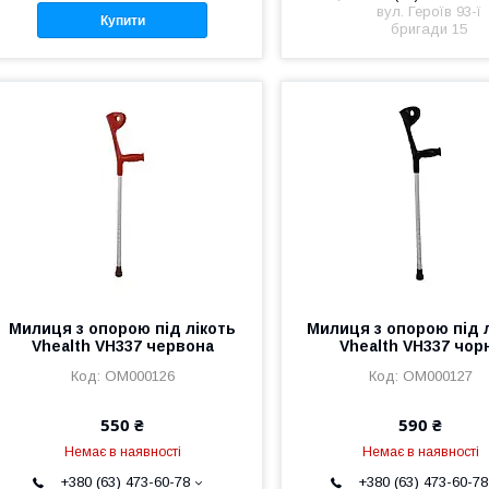
вул. Героїв 93-ї
Купити
бригади 15
Милиця з опорою під лікоть
Милиця з опорою під 
Vhealth VH337 червона
Vhealth VH337 чор
ОМ000126
ОМ000127
550 ₴
590 ₴
Немає в наявності
Немає в наявності
+380 (63) 473-60-78
+380 (63) 473-60-78