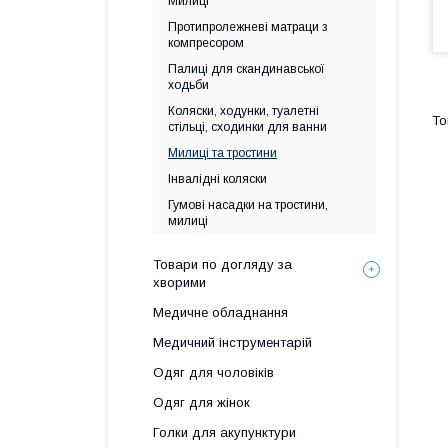
Милиці
Протипролежневі матраци з
компресором
Палиці для скандинавської
ходьби
Коляски, ходунки, туалетні
стільці, сходинки для ванни
Милиці та тростини
Інвалідні коляски
Гумові насадки на тростини,
милиці
Товари по догляду за
хворими
Медичне обладнання
Медичний інструментарій
Одяг для чоловіків
Одяг для жінок
Голки для акупунктури