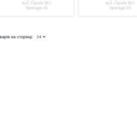
вул. Героїв 93-ї
вул. Героїв 93-ї
бригади 15
бригади 15