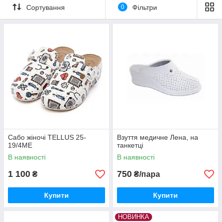
Сортування
0
Фільтри
Сабо жіночі TELLUS 25-
Взуття медичне Лена, на
19/4ME
танкетці
В наявності
В наявності
1 100
750
₴
₴/пара
Купити
Купити
НОВИНКА