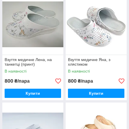
Взуття медичне Лена, на
Взуття медичне Яна, з
танкетці (принт)
хлястиком
В наявності
В наявності
800
800
₴/пара
₴/пара
Купити
Купити