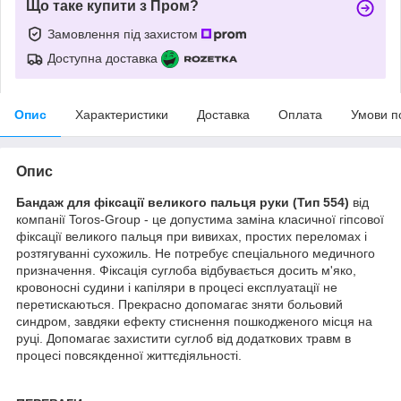
Що таке купити з Пром?
Замовлення під захистом
Доступна доставка
Опис
Характеристики
Доставка
Оплата
Умови п
Опис
Бандаж для фіксації великого пальця руки (Тип 554)
від
компанії Toros-Group - це допустима заміна класичної гіпсової
фіксації великого пальця при вивихах, простих переломах і
розтягуванні сухожиль. Не потребує спеціального медичного
призначення. Фіксація суглоба відбувається досить м'яко,
кровоносні судини і капіляри в процесі експлуатації не
перетискаються. Прекрасно допомагає зняти больовий
синдром, завдяки ефекту стиснення пошкодженого місця на
руці. Допомагає захистити суглоб від додаткових травм в
процесі повсякденної життєдіяльності.