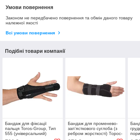
Умови повернення
Законом не передбачено повернення та обмін даного товару
належної якості
Всі умови повернення
Подібні товари компанії
Бандаж для фіксації
Бандаж для променево-
Банд
пальця Toros-Group, Тип
зап'ясткового суглоба (з
груд
555 (універсальний)
ребром жорсткості) Торос-
пори
груп (тип 552)
Тип 