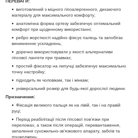
ПЕРЕВАГИ:
виготовлений з міцного гіпоалергенного, дихаючого
матеріалу для максимального комфорту;
анатомічна форма ортезу забезпечує оптимальний
комфорт при щоденному використанні;
ребро жорсткості надійно фіксує палець та запобігає
виникненню ускладнень;
доречно використовувати у якості альтернативи
гіпсової лангети при травмах;
простий фіксатор на липучці забезпечує максимально
точну настройку;
підходить як чоловікам, так і жінкам;
універсальний розмір для будь-якої дорослої людини.
Призначення:
Фіксація великого пальця як на лівій, так і на правій
руці;
Період реабілітації після гіпсової пов’язки при
переломах, а також після операцій, перевантаження,
запалення сухожильно-зв’язкового апарату, забоїв та
пошкоджень;