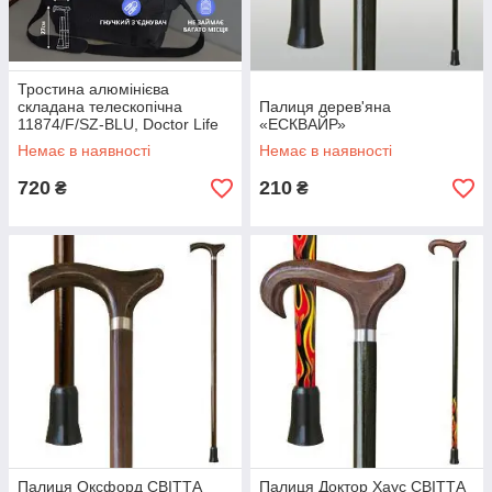
Тростина алюмінієва
складана телескопічна
Палиця дерев'яна
11874/F/SZ-BLU, Doctor Life
«ЕСКВАЙР»
Немає в наявності
Немає в наявності
720
210
₴
₴
Палиця Оксфорд СВІТТА
Палиця Доктор Хаус СВІТТА