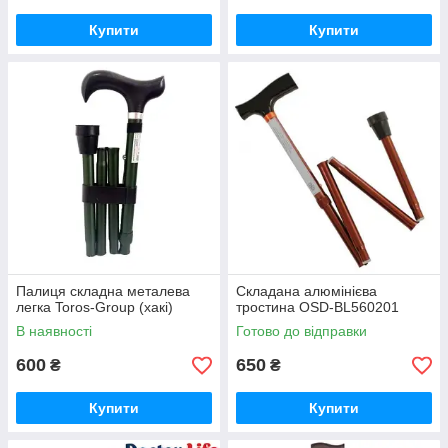
Купити
Купити
Палиця складна металева
Складана алюмінієва
легка Toros-Group (хакі)
тростина OSD-BL560201
В наявності
Готово до відправки
600
650
₴
₴
Купити
Купити