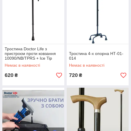
Тростина Doctor Life з
пристроєм проти ковзання
Тростина 4-х опорна НТ-01-
10090/NB/TPRS + Ice Tip
014
Немає в наявності
Немає в наявності
620
720
₴
₴