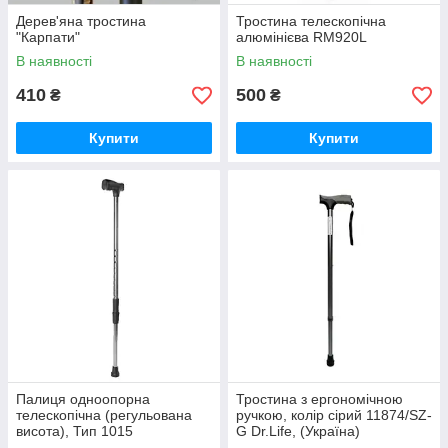
Дерев'яна тростина
Тростина телескопічна
"Карпати"
алюмінієва RM920L
В наявності
В наявності
410
500
₴
₴
Купити
Купити
Палиця одноопорна
Тростина з ергономічною
телескопічна (регульована
ручкою, колір сірий 11874/SZ-
висота), Тип 1015
G Dr.Life, (Україна)