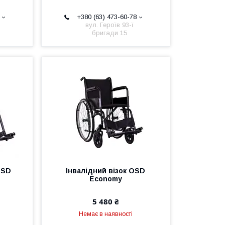
+380 (63) 473-60-78
вул. Героїв 93-ї
бригади 15
OSD
Інвалідний візок OSD
Economy
5 480 ₴
Немає в наявності