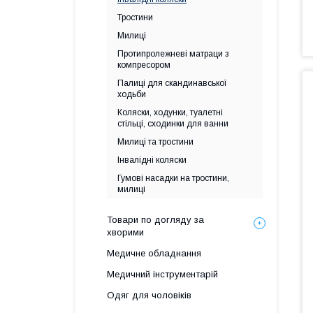
Тростини
Милиці
Протипролежневі матраци з
компресором
Палиці для скандинавської
ходьби
Коляски, ходунки, туалетні
стільці, сходинки для ванни
Милиці та тростини
Інвалідні коляски
Гумові насадки на тростини,
милиці
Товари по догляду за
хворими
Медичне обладнання
Медичний інструментарій
Одяг для чоловіків