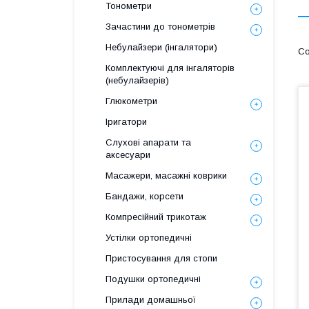
Тонометри
Зачастини до тонометрів
Небулайзери (інгалятори)
Комплектуючі для інгаляторів
(небулайзерів)
Глюкометри
Іригатори
Слухові апарати та
аксесуари
Масажери, масажні коврики
Бандажи, корсети
Компресійний трикотаж
Устілки ортопедичні
Пристосування для стопи
Подушки ортопедичні
Прилади домашньої