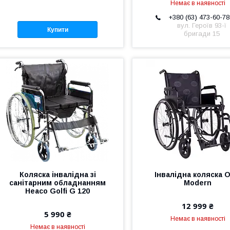
Немає в наявності
+380 (63) 473-60-78
вул. Героїв 93-ї
Купити
бригади 15
Коляска інвалідна зі
Інвалідна коляска 
санітарним обладнанням
Modern
Heaco Golfi G 120
12 999 ₴
5 990 ₴
Немає в наявності
Немає в наявності