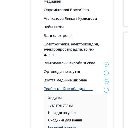
медицини
Опромінювачі BactoSfera
Аплікатори Ляпко і Кузнєцова
Зубні щітки
Ваги електронні
Електрогрілки, електроковдри,
електропростирадла, грілки
для ніг
Вимірювальні вироби зі скла
Ортопедичне взуття
Взуття медичне шкіряне
Реабілітаційне обладнання
Ходунки
Туалетні стільці
Насадки на унітаз
Сходинки для ванни
Інвалідні коляски