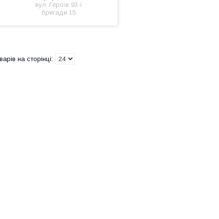
вул. Героїв 93-ї
бригади 15