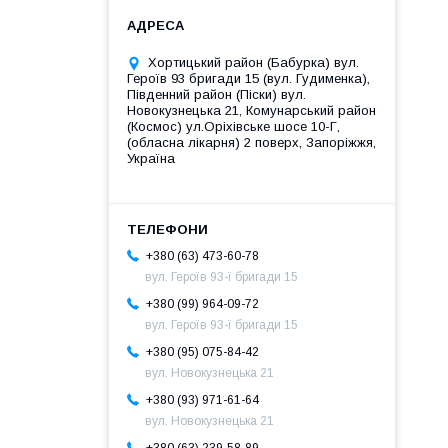
Хортицький район (Бабурка) вул.
Героїв 93 бригади 15 (вул. Гудименка),
Південний район (Піски) вул.
Новокузнецька 21, Комунарський район
(Космос) ул.Оріхівське шосе 10-Г,
(обласна лікарня) 2 поверх, Запоріжжя,
Україна
+380 (63) 473-60-78
вул. Героїв 93-ї бригади 15
+380 (99) 964-09-72
вул. Героїв 93-ї бригади 15
+380 (95) 075-84-42
вул. Новокузнецька 21
+380 (93) 971-61-64
вул. Новокузнецька 21