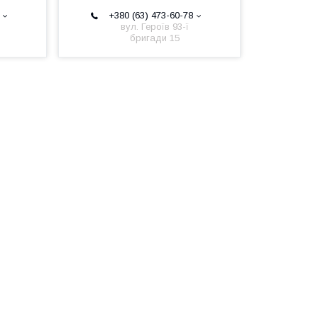
+380 (63) 473-60-78
вул. Героїв 93-ї
бригади 15