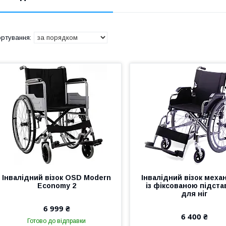
Інвалідний візок OSD Modern
Інвалідний візок меха
Economy 2
із фіксованою підст
для ніг
6 999 ₴
6 400 ₴
Готово до відправки