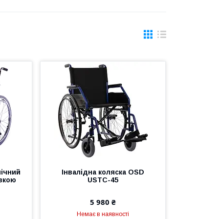
нічний
Інвалідна коляска OSD
авкою
USTC-45
5 980 ₴
Немає в наявності