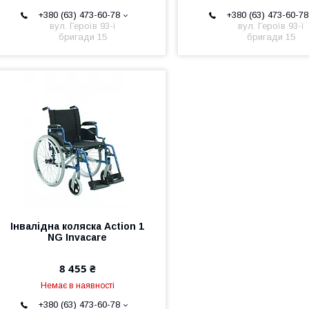
+380 (63) 473-60-78
+380 (63) 473-60-78
вул. Героїв 93-ї
вул. Героїв 93-ї
бригади 15
бригади 15
Інвалідна коляска Action 1
NG Invacare
8 455 ₴
Немає в наявності
+380 (63) 473-60-78