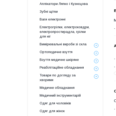
Аплікатори Ляпко і Кузнєцова
В
Зубні щітки
Ваги електронні
М
Електрогрілки, електроковдри,
електропростирадла, грілки
для ніг
Вимірювальні вироби зі скла
Ортопедичне взуття
Взуття медичне шкіряне
Реабілітаційне обладнання
Товари по догляду за
хворими
Медичне обладнання
Медичний інструментарій
О
Одяг для чоловіків
Одяг для жінок