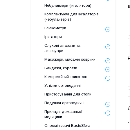
Небулайзери (інгалятори)
В
Комплектуючі для інгаляторів
(небулайзерів)
Глюкометри
Іригатори
Слухові апарати та
аксесуари
Масажери, масажні коврики
Бандажи, корсети
Компресійний трикотаж
Устілки ортопедичні
Пристосування для стопи
Подушки ортопедичні
Прилади домашньої
медицини
Опромінювачі BactoSfera