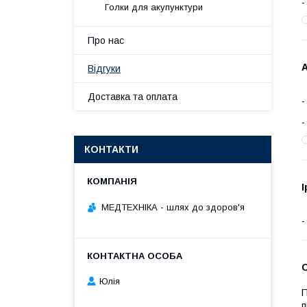
Голки для акупунктури
Про нас
А
Відгуки
Доставка та оплата
КОНТАКТИ
І
МЕДТЕХНІКА - шлях до здоров'я
С
Юлія
П
п