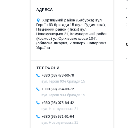
Хортицький район (Бабурка) вул.
Героїв 93 бригади 15 (вул. Гудименка),
Південний район (Піски) вул.
Новокузнецька 21, Комунарський район
(Космос) ул.Оріхівське шосе 10-Г,
(обласна лікарня) 2 поверх, Запоріжжя,
С
Україна
+380 (63) 473-60-78
вул. Героїв 93-ї бригади 15
+380 (99) 964-09-72
вул. Героїв 93-ї бригади 15
+380 (95) 075-84-42
вул. Новокузнецька 21
+380 (93) 971-61-64
вул. Новокузнецька 21