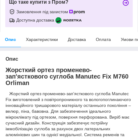
Що таке купити з Пром?
Замовлення під захистом
Доступна доставка
Опис
Характеристики
Доставка
Оплата
Умови п
Опис
Жорсткий ортез променево-
зап'ясткового суглоба Manutec Fix M760
Orliman
Жорсткий ортез променево-зап'ясткового суглоба Manutec
Fix виготовлений з повітропроникного та вологопоглинаючого
інноваційного тришарового матеріалу останнього покоління –
велюр, піна, бавовна. Для забезпечення ідеального
мікроклімату під ортезом, поверхня перфорована. Виріб має
сучасний дизайн. Конструкція забезпечує потрійну
іммобілізацію суглоба за рахунок двох латеральних
алюмінієвих шин та однієї медіальної. Система ременів та