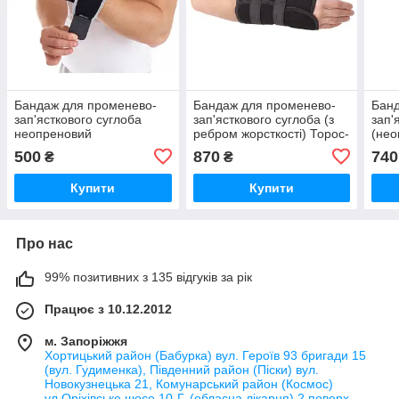
Бандаж для променево-
Бандаж для променево-
Банд
зап'ясткового суглоба
зап'ясткового суглоба (з
зап'
неопреновий
ребром жорсткості) Торос-
(нео
універсальний Toros-
груп (тип 552)
500
870
740
₴
₴
Group, Тип 500
Купити
Купити
Про нас
99% позитивних з 135 відгуків за рік
Працює з 10.12.2012
м. Запоріжжя
Хортицький район (Бабурка) вул. Героїв 93 бригади 15
(вул. Гудименка), Південний район (Піски) вул.
Новокузнецька 21, Комунарський район (Космос)
ул.Оріхівське шосе 10-Г, (обласна лікарня) 2 поверх,