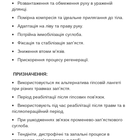
Розвантаження та обмеження руху в ураженій
ділянці.
Помірна компресія та ідеальне прилягання до тіла.
Адаптація на ліву та праву руку.
Потрійна іммобілізація суглоба.
Фіксація та стабілізація зап'ястя.
Зниження втоми м'язів.
Прискорення процесу регенерації.
ПРИЗНАЧЕННЯ:
Використовується як альтернатива гіпсовій лангеті
при різних травмах зап'ястя.
Період реабілітації після гіпсових пов'язок.
Використовують під час реабілітації після травм та в
післяопераційний період.
При ушкодженнях зв'язок променево-зап'ясткового
суглоба.
Тендініти, дистрофічні та запальні процеси в
променево-зап'ястковому суглобі.