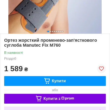
Ортез жорсткий променево-зап'ясткового
суглоба Manutec Fix M760
В наявності
Роздріб
1 589
₴
Купити
або
Купити з