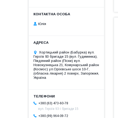
Юлія
Хортицький район (Бабурка) вул.
Героїв 93 бригади 15 (вул. Гудименка),
Південний район (Піски) вул.
Новокузнецька 21, Комунарський район
(Космос) ул.Оріхівське шосе 10-Г,
(обласна лікарня) 2 поверх, Запоріжжя,
Україна
+380 (63) 473-60-78
вул. Героїв 93-ї бригади 15
+380 (99) 964-09-72