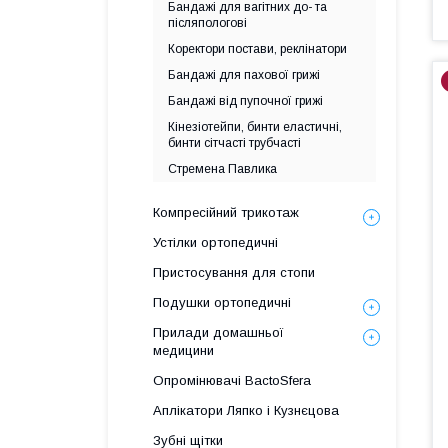
Бандажі для вагітних до- та
післяпологові
Коректори постави, реклінатори
Бандажі для пахової грижі
Бандажі від пупочної грижі
Кінезіотейпи, бинти еластичні,
бинти сітчасті трубчасті
Стремена Павлика
Компресійний трикотаж
Устілки ортопедичні
Пристосування для стопи
Подушки ортопедичні
Прилади домашньої
медицини
Опромінювачі BactoSfera
Аплікатори Ляпко і Кузнєцова
Зубні щітки