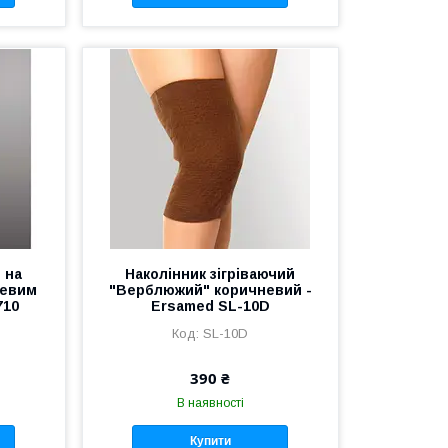
 на
Наколінник зігріваючий
левим
"Верблюжий" коричневий -
710
Ersamed SL-10D
SL-10D
390 ₴
В наявності
Купити