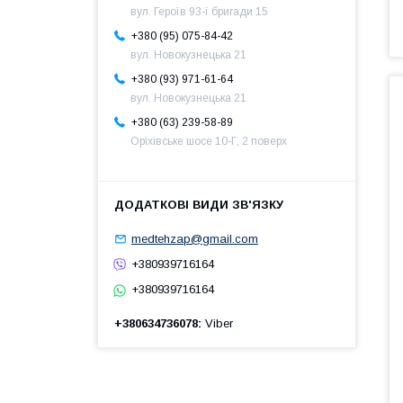
вул. Героїв 93-ї бригади 15
+380 (95) 075-84-42
вул. Новокузнецька 21
+380 (93) 971-61-64
вул. Новокузнецька 21
+380 (63) 239-58-89
Оріхівське шосе 10-Г, 2 поверх
medtehzap@gmail.com
+380939716164
+380939716164
+380634736078
Viber