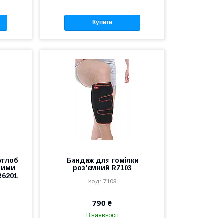
Купити
углоб
Бандаж для гомілки
ьними
роз'ємний R7103
R6201
7103
790 ₴
В наявності