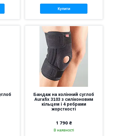
Купити
углоб
Бандаж на колінний суглоб
Aurafix 3103 з силіконовим
кільцем і 4 ребрами
жорсткості
1 790 ₴
В наявності