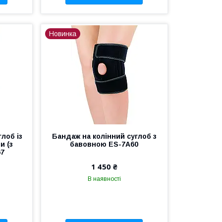
Новинка
лоб із
Бандаж на колінний суглоб з
и (з
бавовною ES-7A60
67
1 450 ₴
В наявності