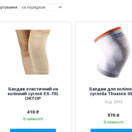
Бандаж еластичний на
Бандаж для колінн
колінний суглоб ES-701
суглоба Thuasne 0
ORTOP
0334
410 ₴
970 ₴
В наявності
В наявності