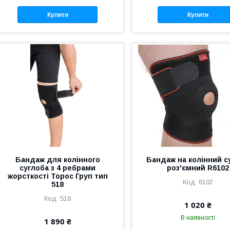
Купити
Купити
Бандаж для колінного
Бандаж на колінний с
суглоба з 4 ребрами
роз'ємний R6102
жорсткості Торос Груп тип
6102
518
518
1 020 ₴
В наявності
1 890 ₴