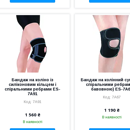
Бандаж на коліно із
Бандаж на колінний суг
силіконовим кільцем і
спіральними ребрам
спіральними ребрами ES-
бавовною) ES-7A
7A91
7А67
7A91
1 190 ₴
1 560 ₴
В наявності
В наявності