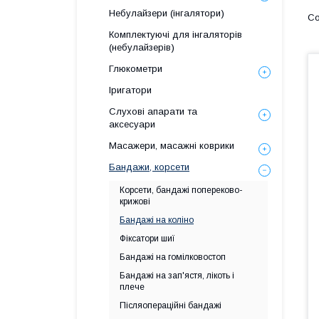
Небулайзери (інгалятори)
Комплектуючі для інгаляторів
(небулайзерів)
Глюкометри
Іригатори
Слухові апарати та
аксесуари
Масажери, масажні коврики
Бандажи, корсети
Корсети, бандажі попереково-
крижові
Бандажі на коліно
Фіксатори шиї
Бандажі на гомілковостоп
Бандажі на зап'ястя, лікоть і
плече
Післяопераційні бандажі