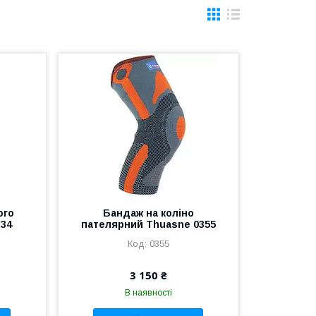
ого
Бандаж на коліно
334
пателярний Thuasne 0355
0355
3 150 ₴
В наявності