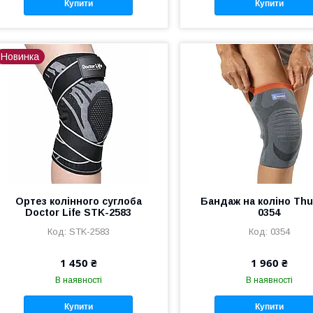
Купити
Купити
Новинка
Ортез колінного суглоба
Бандаж на коліно Th
Doctor Life STK-2583
0354
STK-2583
0354
1 450 ₴
1 960 ₴
В наявності
В наявності
Купити
Купити