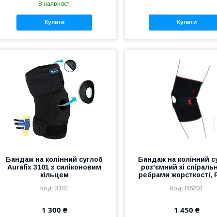
В наявності
Купити
Купити
Бандаж на колінний суглоб
Бандаж на колінний с
Aurafix 3101 з силіконовим
роз'ємний зі спірал
кільцем
ребрами жорсткості, 
3101
R6201
1 300 ₴
1 450 ₴