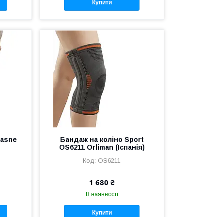
Купити
uasne
Бандаж на коліно Sport
OS6211 Orliman (Іспанія)
OS6211
1 680 ₴
В наявності
Купити