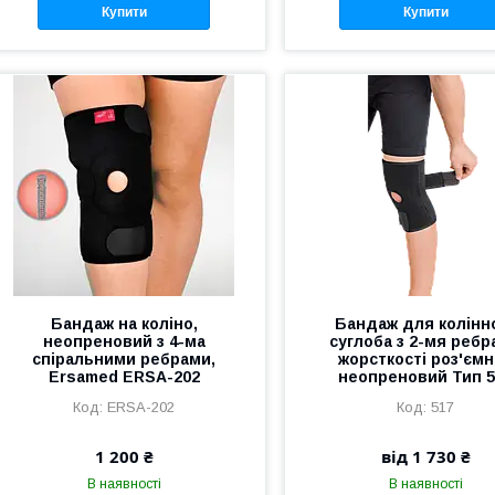
Купити
Купити
Бандаж на коліно,
Бандаж для колінн
неопреновий з 4-ма
суглоба з 2-мя реб
спіральними ребрами,
жорсткості роз'єм
Ersamed ERSA-202
неопреновий Тип 5
ERSA-202
517
1 200 ₴
від 1 730 ₴
В наявності
В наявності