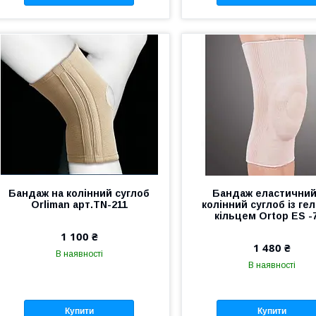
Бандаж на колінний суглоб
Бандаж еластичний
Orliman арт.TN-211
колінний суглоб із ге
кільцем Ortop ES -
1 100 ₴
1 480 ₴
В наявності
В наявності
Купити
Купити