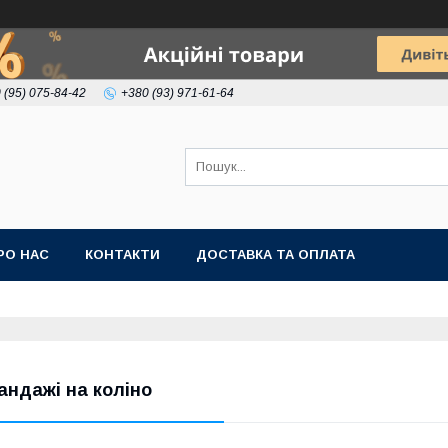
 (95) 075-84-42
+380 (93) 971-61-64
РО НАС
КОНТАКТИ
ДОСТАВКА ТА ОПЛАТА
андажі на коліно