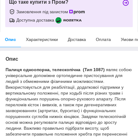
Що таке купити з Пром?
Замовлення під захистом
Доступна доставка
Опис
Характеристики
Доставка
Оплата
Умови п
Опис
Палиця одноопорна, телескопічна
(Тип 1087)
являє собою
універсальне допоміжне ортопедичне пристосування для
людей з обмеженими фізичними можливостями.
Використовується для реабілітації, додаткової підтримки у
вертикальному положенні, при ходьбі після різних травм і
функціональних порушень опорно-рухового апарату. Після
переломів кісток і вивихів, а також при дегенеративних
захворюваннях (артритах, бурситах) і функціональних
порушеннях суглобів нижніх кінцівок. Завдяки телескопічній
основі можна регулювати палицю відповідно до зросту
людини. Важливо правильно підібрати висоту, щоб
забезпечити правильне положення хребта при перенесенні