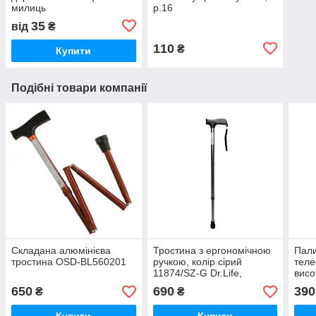
милиць
р.16
35
від
₴
110
₴
Купити
Подібні товари компанії
Складана алюмінієва
Тростина з ергономічною
Пал
тростина OSD-BL560201
ручкою, колір сірий
теле
11874/SZ-G Dr.Life,
висо
(Україна)
650
690
390
₴
₴