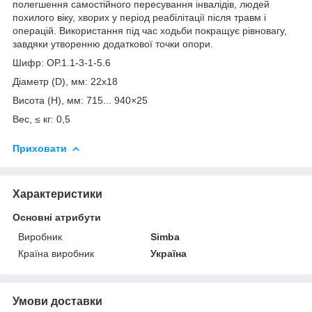
полегшення самостійного пересування інвалідів, людей
похилого віку, хворих у період реабілітації після травм і
операцій. Використання під час ходьби покращує рівновагу,
завдяки утворенню додаткової точки опори.
Шифр: ОР.1.1-3-1-5.6
Діаметр (D), мм: 22х18
Висота (H), мм: 715... 940×25
Вес, ≤ кг: 0,5
Приховати
Характеристики
Основні атрибути
Виробник
Sіmba
Країна виробник
Україна
Умови доставки