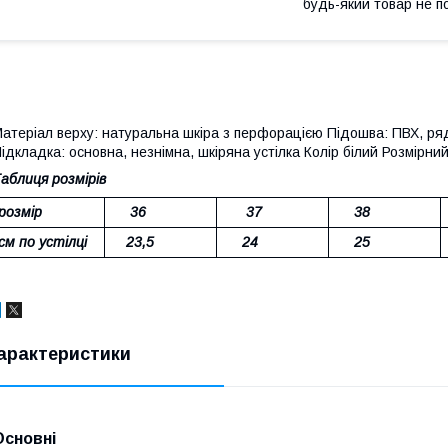
будь-який товар не п
атеріал верху: натуральна шкіра з перфорацією Підошва: ПВХ, ря
ідкладка: основна, незнімна, шкіряна устілка Колір білий Розмірни
аблиця розмірів
розмір
36
37
38
см по устілці
23,5
24
25
арактеристики
Основні