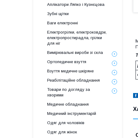
Аплікатори Ляпко і Кузнєцова
Зубні щітки
Ваги електронні
Електрогрілки, електроковдри,
електропростирадла, грілки
М
для ніг
П
Вимірювальні вироби зі скла
Т
Ортопедичне взуття
Взуття медичне шкіряне
Реабілітаційне обладнання
Товари по догляду за
хворими
Медичне обладнання
Х
Медичний інструментарій
Одяг для чоловіків
Одяг для жінок