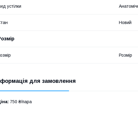
ид устілки
Анатоміч
Стан
Новий
Розмір
озмір
Розмір
нформація для замовлення
іна:
750 ₴/пара