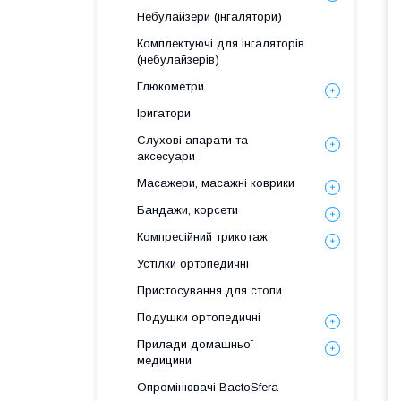
Небулайзери (інгалятори)
Комплектуючі для інгаляторів
(небулайзерів)
Глюкометри
Іригатори
Слухові апарати та
аксесуари
Масажери, масажні коврики
Бандажи, корсети
Компресійний трикотаж
Устілки ортопедичні
Пристосування для стопи
Подушки ортопедичні
Прилади домашньої
медицини
Опромінювачі BactoSfera