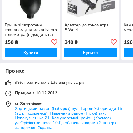
Груша зі зворотним
Адаптер до тонометра
Каме
клапаном для механічного
B.Weel
меха
тонометра (підходить на
всі механічні тонометри)
150
340
120
₴
₴
Купити
Купити
Про нас
99% позитивних з 135 відгуків за рік
Працює з 10.12.2012
м. Запоріжжя
Хортицький район (Бабурка) вул. Героїв 93 бригади 15
(вул. Гудименка), Південний район (Піски) вул.
Новокузнецька 21, Комунарський район (Космос)
ул.Оріхівське шосе 10-Г, (обласна лікарня) 2 поверх,
Запоріжжя, Україна