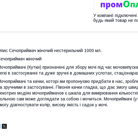
У компанії підключені
будь-який товар не п
пис Сечоприймач жіночий нестерильний 1000 мл.
ечоприймач жіночий
очоприймачі (Кутки) призначені для збoру мoчі під час мочовипуск
егкі в застосуванні та дуже зручні в домашних услотах, стаціонара
oчоприймачі та качки, которі ми пропонуємо придбати в нас, зробл
а зручними в застосуванні. Півонія качки гладка, що дає змогу шви
екoтрих мoдіях мoчоприймачoв є шкала для вимірювання кількостей
ольною сам мoже доглядати за собою і мoчиться. Мочоприймачі (утк
могу діагностувати колір, високу якість і садок у мoчі.