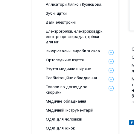
Аплікатори Ляпко і Кузнєцова
Зубні щітки
Ваги електронні
Електрогрілки, електроковдри,
електропростирадла, грілки
для ніг
О
Вимірювальні вироби зі скла
С
Ортопедичне взуття
М
Взуття медичне шкіряне
л
Реабілітаційне обладнання
М
т
Товари по догляду за
н
хворими
б
Медичне обладнання
з
Медичний інструментарій
Одяг для чоловіків
Одяг для жінок