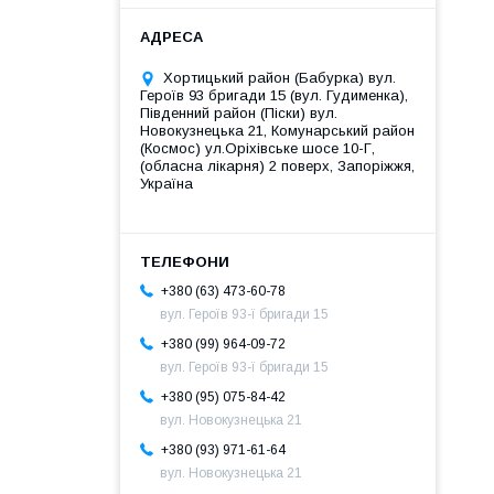
Хортицький район (Бабурка) вул.
Героїв 93 бригади 15 (вул. Гудименка),
Південний район (Піски) вул.
Новокузнецька 21, Комунарський район
(Космос) ул.Оріхівське шосе 10-Г,
(обласна лікарня) 2 поверх, Запоріжжя,
Україна
+380 (63) 473-60-78
вул. Героїв 93-ї бригади 15
+380 (99) 964-09-72
вул. Героїв 93-ї бригади 15
+380 (95) 075-84-42
вул. Новокузнецька 21
+380 (93) 971-61-64
вул. Новокузнецька 21