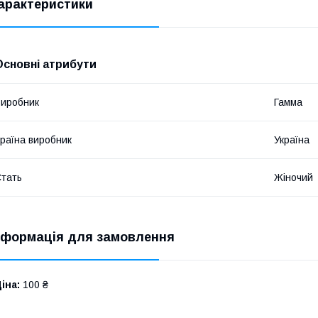
арактеристики
Основні атрибути
иробник
Гамма
раїна виробник
Україна
тать
Жіночий
нформація для замовлення
іна:
100 ₴