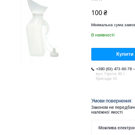
100 ₴
Мінімальна сума замов
В наявності
Купити
+380 (63) 473-60-78
вул. Героїв 93-ї
бригади 15
Законом не передбач
належної якості