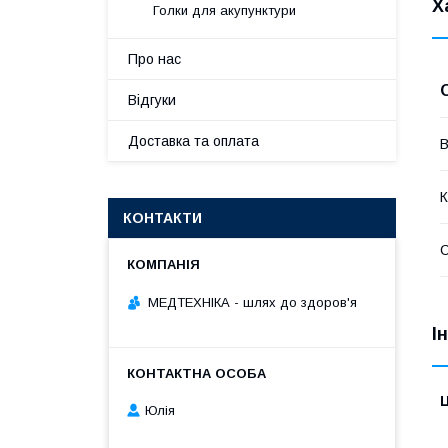
Х
Голки для акупунктури
Про нас
Відгуки
Доставка та оплата
В
К
КОНТАКТИ
С
МЕДТЕХНІКА - шлях до здоров'я
І
Ц
Юлія