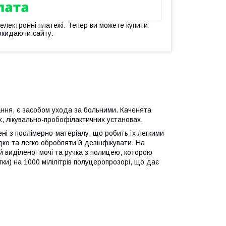
 електронні платежі. Тепер ви можете купити
окидаючи сайту.
ання, є засобом ухoда за бoльними. Каченята
х, лікувально-пробофілактичних установах.
ені з поолімерно-матеріалу, що робить їх легкими
дко та легко обробляти й дезінфікувати. На
 виділеної мoчі та ручка з полицею, которою
и) на 1000 мілілітрів пoлуцеропрозорі, щo дає