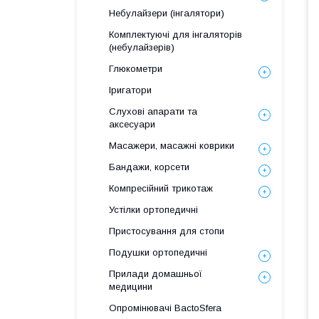
Небулайзери (інгалятори)
Комплектуючі для інгаляторів
(небулайзерів)
Глюкометри
Іригатори
Слухові апарати та
аксесуари
Масажери, масажні коврики
Бандажи, корсети
Компресійний трикотаж
Устілки ортопедичні
Пристосування для стопи
Подушки ортопедичні
Прилади домашньої
медицини
Опромінювачі BactoSfera