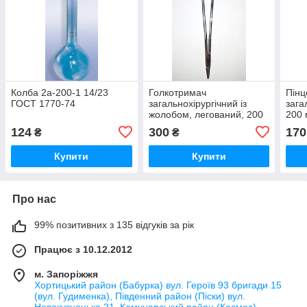
Колба 2а-200-1 14/23
Голкотримач
Пінц
ГОСТ 1770-74
загальнохірургічний із
зага
жолобом, легований, 200
200 
мм
124
300
170
₴
₴
Купити
Купити
Про нас
99% позитивних з 135 відгуків за рік
Працює з 10.12.2012
м. Запоріжжя
Хортицький район (Бабурка) вул. Героїв 93 бригади 15
(вул. Гудименка), Південний район (Піски) вул.
Новокузнецька 21, Комунарський район (Космос)