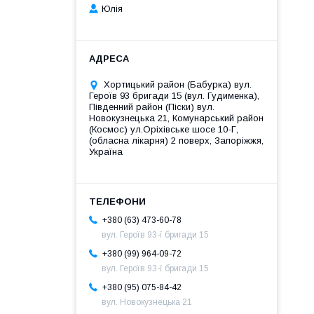
Юлія
Хортицький район (Бабурка) вул.
Героїв 93 бригади 15 (вул. Гудименка),
Південний район (Піски) вул.
Новокузнецька 21, Комунарський район
(Космос) ул.Оріхівське шосе 10-Г,
(обласна лікарня) 2 поверх, Запоріжжя,
Україна
+380 (63) 473-60-78
вул. Героїв 93-ї бригади 15
+380 (99) 964-09-72
вул. Героїв 93-ї бригади 15
+380 (95) 075-84-42
вул. Новокузнецька 21