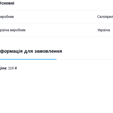
Основні
иробник
Склопри
раїна виробник
Україна
нформація для замовлення
іна:
110 ₴