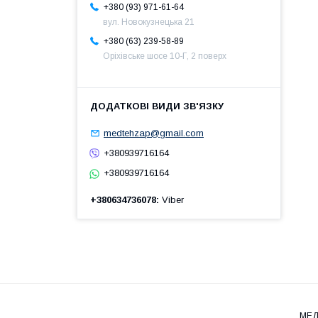
+380 (93) 971-61-64
вул. Новокузнецька 21
+380 (63) 239-58-89
Оріхівське шосе 10-Г, 2 поверх
medtehzap@gmail.com
+380939716164
+380939716164
+380634736078
Viber