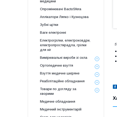
медицини
Опромінювачі BactoSfera
Аплікатори Ляпко і Кузнєцова
Зубні щітки
Ваги електронні
Електрогрілки, електроковдри,
Г
електропростирадла, грілки
для ніг
Вимірювальні вироби зі скла
Ортопедичне взуття
Взуття медичне шкіряне
Реабілітаційне обладнання
Товари по догляду за
хворими
Х
Медичне обладнання
Медичний інструментарій