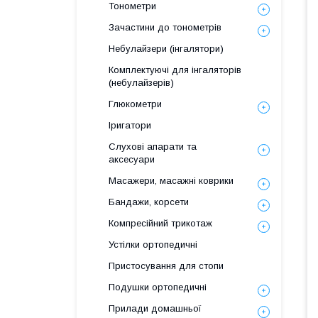
Тонометри
Зачастини до тонометрів
Небулайзери (інгалятори)
Комплектуючі для інгаляторів
(небулайзерів)
Глюкометри
Іригатори
Слухові апарати та
аксесуари
Масажери, масажні коврики
Бандажи, корсети
Компресійний трикотаж
Устілки ортопедичні
Пристосування для стопи
Подушки ортопедичні
Прилади домашньої