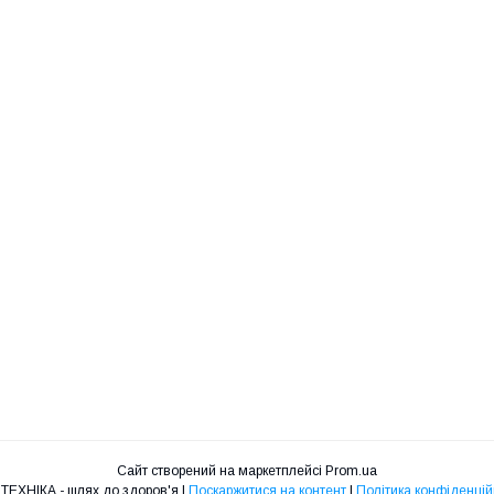
Сайт створений на маркетплейсі
Prom.ua
МЕДТЕХНІКА - шлях до здоров'я |
Поскаржитися на контент
|
Політика конфіденцій