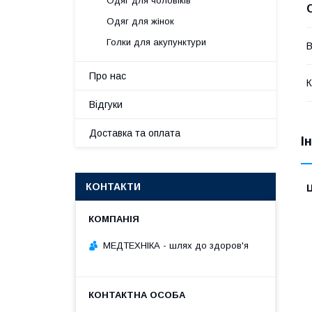
Одяг для чоловіків
Одяг для жінок
Голки для акупунктури
В
Про нас
К
Відгуки
Доставка та оплата
І
КОНТАКТИ
Ц
МЕДТЕХНІКА - шлях до здоров'я