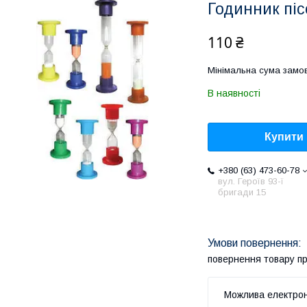
Годинник пі
110 ₴
Мінімальна сума замов
В наявності
Купити
+380 (63) 473-60-78
вул. Героїв 93-ї
бригади 15
повернення товару п