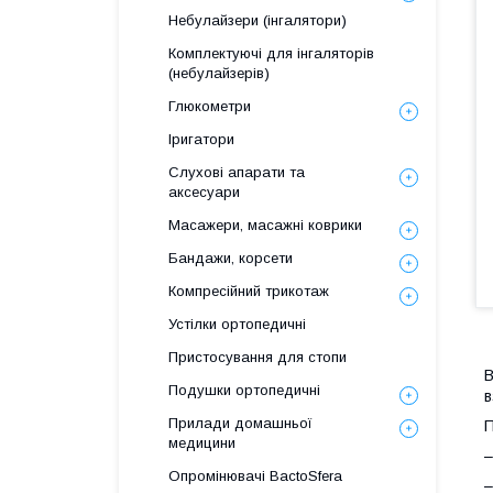
Небулайзери (інгалятори)
Комплектуючі для інгаляторів
(небулайзерів)
Глюкометри
Іригатори
Слухові апарати та
аксесуари
Масажери, масажні коврики
Бандажи, корсети
Компресійний трикотаж
Устілки ортопедичні
Пристосування для стопи
В
Подушки ортопедичні
в
Прилади домашньої
П
медицини
–
Опромінювачі BactoSfera
–