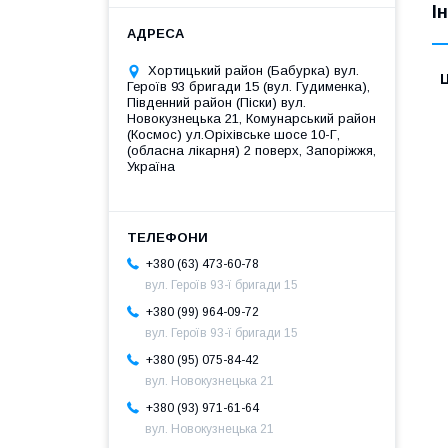
І
Хортицький район (Бабурка) вул.
Ц
Героїв 93 бригади 15 (вул. Гудименка),
Південний район (Піски) вул.
Новокузнецька 21, Комунарський район
(Космос) ул.Оріхівське шосе 10-Г,
(обласна лікарня) 2 поверх, Запоріжжя,
Україна
+380 (63) 473-60-78
вул. Героїв 93-ї бригади 15
+380 (99) 964-09-72
вул. Героїв 93-ї бригади 15
+380 (95) 075-84-42
вул. Новокузнецька 21
+380 (93) 971-61-64
вул. Новокузнецька 21