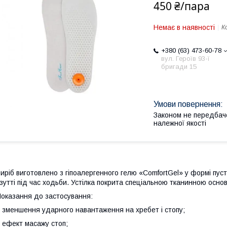
450 ₴/пара
Немає в наявності
К
+380 (63) 473-60-78
вул. Героїв 93-ї
бригади 15
Законом не передбач
належної якості
иріб виготовлено з гіпоалергенного гелю «ComfortGel» у формі пусто
зутті під час ходьби. Устілка покрита спеціальною тканинною осн
оказання до застосування:
 зменшення ударного навантаження на хребет і стопу;
 ефект масажу стоп;