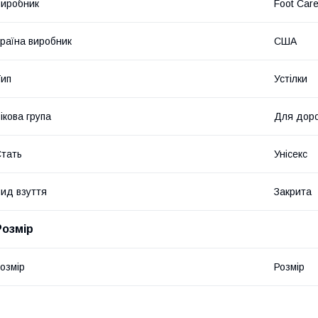
иробник
Foot Car
раїна виробник
США
ип
Устілки
ікова група
Для дор
тать
Унісекс
ид взуття
Закрита
Розмір
озмір
Розмір