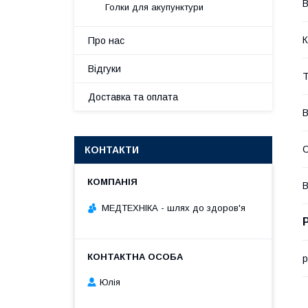
В
Голки для акупунктури
К
Про нас
Відгуки
Т
Доставка та оплата
В
С
КОНТАКТИ
В
МЕДТЕХНІКА - шлях до здоров'я
р
Юлія