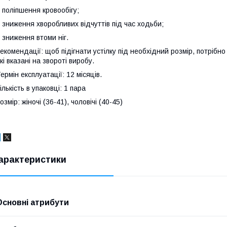
 поліпшення кровообігу;
 зниження хворобливих відчуттів під час ходьби;
 зниження втоми ніг.
екомендації: щоб підігнати устілку під необхідний розмір, потрібно
кі вказані на звороті виробу.
ермін експлуатації: 12 місяців.
ількість в упаковці: 1 пара
озмір: жіночі (36-41), чоловічі (40-45)
арактеристики
Основні атрибути