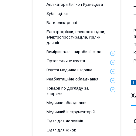
Аплікатори Ляпко і Кузнєцова
–
Зубні щітки
–
–
Ваги електронні
Р
Електрогрілки, електроковдри,
я
електропростирадла, грілки
для ніг
Т
Вимірювальні вироби зі скла
К
Ортопедичне взуття
Р
Взуття медичне шкіряне
Реабілітаційне обладнання
Товари по догляду за
хворими
Х
Медичне обладнання
Медичний інструментарій
Одяг для чоловіків
Одяг для жінок