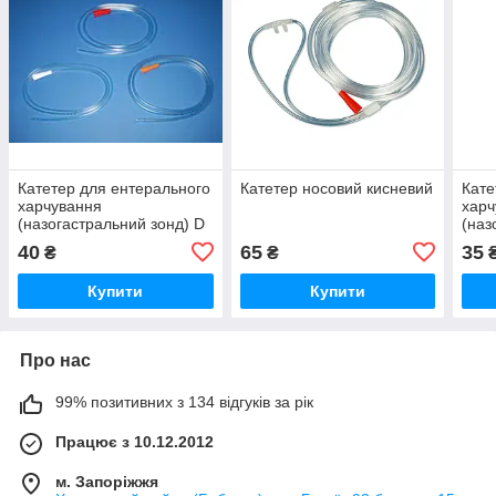
Катетер для ентерального
Катетер носовий кисневий
Кате
харчування
харч
(назогастральний зонд) D
(наз
5mm
6m
40
65
35
₴
₴
Купити
Купити
Про нас
99% позитивних з 134 відгуків за рік
Працює з 10.12.2012
м. Запоріжжя