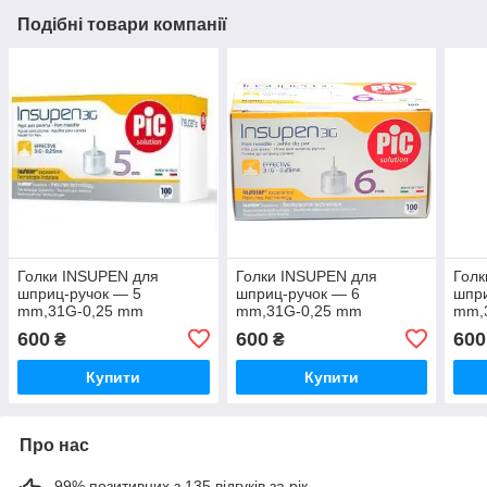
Подібні товари компанії
Голки INSUPEN для
Голки INSUPEN для
Голк
шприц-ручок — 5
шприц-ручок — 6
шпри
mm,31G-0,25 mm
mm,31G-0,25 mm
mm,
600
600
600
₴
₴
Купити
Купити
Про нас
99% позитивних з 135 відгуків за рік