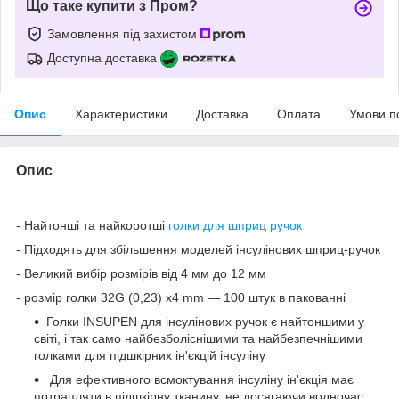
Що таке купити з Пром?
Замовлення під захистом
Доступна доставка
Опис
Характеристики
Доставка
Оплата
Умови п
Опис
- Найтонші та найкоротші
голки для шприц ручок
- Підходять для збільшення моделей інсулінових шприц-ручок
- Великий вибір розмірів від 4 мм до 12 мм
- розмір голки 32G (0,23) x4 mm — 100 штук в пакованні
Голки INSUPEN для інсулінових ручок є найтоншими у
світі, і так само найбезболіснішими та найбезпечнішими
голками для підшкірних ін'єкцій інсуліну
Для ефективного всмоктування інсуліну ін'єкція має
потрапляти в підшкірну тканину, не досягаючи водночас