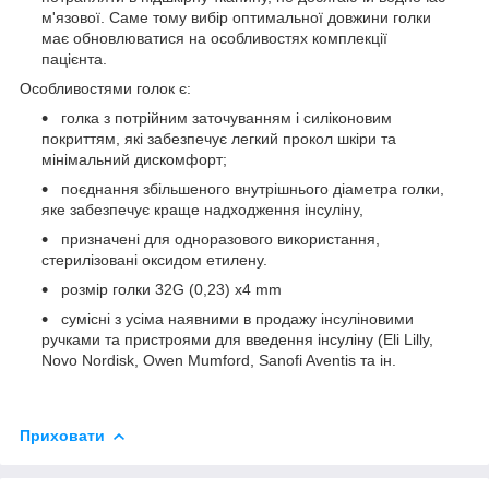
м'язової. Саме тому вибір оптимальної довжини голки
має обновлюватися на особливостях комплекції
пацієнта.
Особливостями голок є:
голка з потрійним заточуванням і силіконовим
покриттям, які забезпечує легкий прокол шкіри та
мінімальний дискомфорт;
поєднання збільшеного внутрішнього діаметра голки,
яке забезпечує краще надходження інсуліну,
призначені для одноразового використання,
стерилізовані оксидом етилену.
розмір голки 32G (0,23) x4 mm
сумісні з усіма наявними в продажу інсуліновими
ручками та пристроями для введення інсуліну (Eli Lilly,
Novo Nordisk, Owen Mumford, Sanofi Aventis та ін.
Приховати