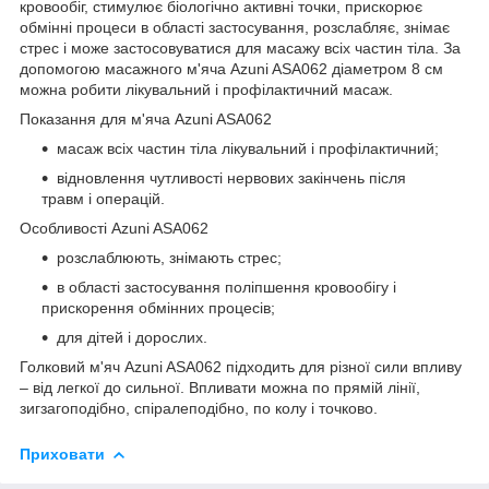
кровообіг, стимулює біологічно активні точки, прискорює
обмінні процеси в області застосування, розслабляє, знімає
стрес і може застосовуватися для масажу всіх частин тіла. За
допомогою масажного м'яча Azuni ASA062 діаметром 8 см
можна робити лікувальний і профілактичний масаж.
Показання для м'яча Azuni ASA062
масаж всіх частин тіла лікувальний і профілактичний;
відновлення чутливості нервових закінчень після
травм і операцій.
Особливості Azuni ASA062
розслаблюють, знімають стрес;
в області застосування поліпшення кровообігу і
прискорення обмінних процесів;
для дітей і дорослих.
Голковий м'яч Azuni ASA062 підходить для різної сили впливу
– від легкої до сильної. Впливати можна по прямій лінії,
зигзагоподібно, спіралеподібно, по колу і точково.
Приховати