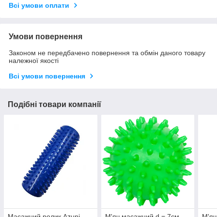
Всі умови оплати
Умови повернення
Законом не передбачено повернення та обмін даного товару
належної якості
Всі умови повернення
Подібні товари компанії
Масажний ролик Azuni
М'яч масажний d = 7см
М'яч