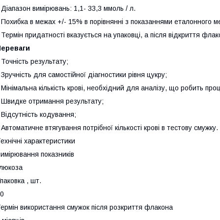
 Діапазон вимірювань: 1,1- 33,3 ммоль / л.
 Похибка в межах +/- 15% в порівнянні з показаннями еталонного м
 Термін придатності вказується на упаковці, а після відкриття флак
Переваги
 Точність результату;
 Зручність для самостійної діагностики рівня цукру;
 Мінімальна кількість крові, необхідний для аналізу, що робить пр
 Швидке отримання результату;
 Відсутність кодування;
 Автоматичне втягування потрібної кількості крові в тестову смужку.
ехнічні характеристики
имірювання показників
люкоза
паковка , шт.
0
ермін використання смужок після розкриття флакона