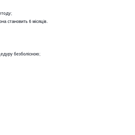
етоду;
она становить 6 місяців.
оцедуру безболісною;