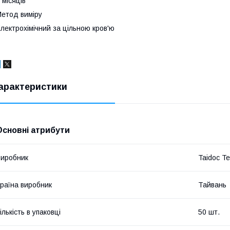
 місяців
етод виміру
лектрохімічний за цільною кров'ю
арактеристики
Основні атрибути
иробник
Taidoc T
раїна виробник
Тайвань
ількість в упаковці
50 шт.