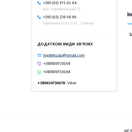
+380 (93) 971-61-64
вул. Новокузнецька 21
І
+380 (63) 239-58-89
Оріхівське шосе 10-Г, 2 поверх
Ц
medtehzap@gmail.com
+380939716164
+380939716164
+380634736078
Viber