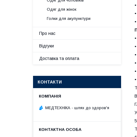
Одяг для чоловіків
•
Одяг для жінок
•
Голки для акупунктури
•
Про нас
•
Відгуки
•
•
Доставка та оплата
•
•
•
КОНТАКТИ
Т
В
Г
МЕДТЕХНІКА - шлях до здоров'я
У
5
Т