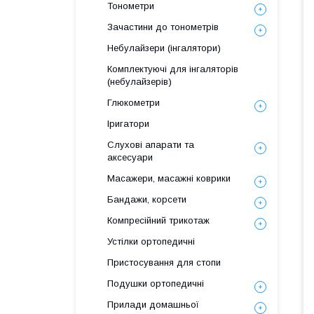
Тонометри
Зачастини до тонометрів
Небулайзери (інгалятори)
Комплектуючі для інгаляторів
(небулайзерів)
Глюкометри
Іригатори
Слухові апарати та
аксесуари
Масажери, масажні коврики
Бандажи, корсети
Компресійний трикотаж
Устілки ортопедичні
Пристосування для стопи
Подушки ортопедичні
Прилади домашньої