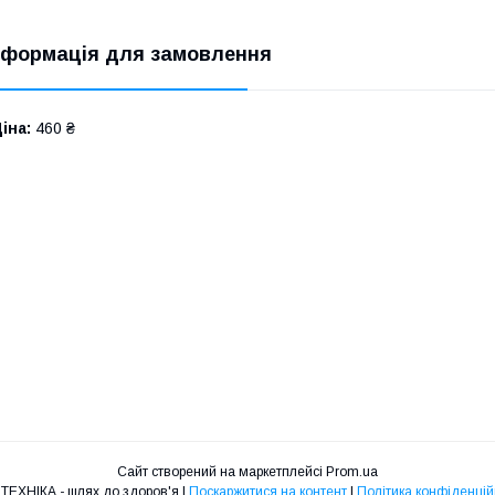
нформація для замовлення
іна:
460 ₴
Сайт створений на маркетплейсі
Prom.ua
МЕДТЕХНІКА - шлях до здоров'я |
Поскаржитися на контент
|
Політика конфіденцій