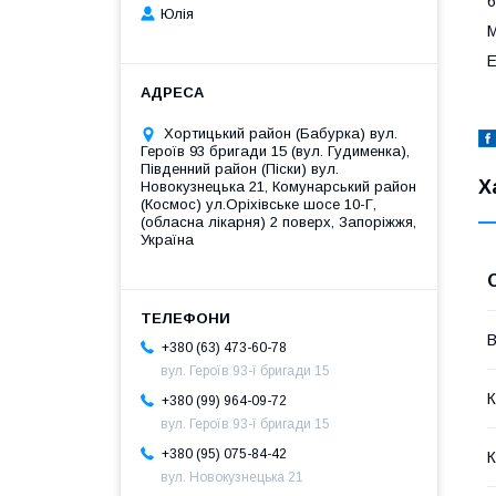
6
Юлія
М
Е
Хортицький район (Бабурка) вул.
Героїв 93 бригади 15 (вул. Гудименка),
Південний район (Піски) вул.
Х
Новокузнецька 21, Комунарський район
(Космос) ул.Оріхівське шосе 10-Г,
(обласна лікарня) 2 поверх, Запоріжжя,
Україна
В
+380 (63) 473-60-78
вул. Героїв 93-ї бригади 15
К
+380 (99) 964-09-72
вул. Героїв 93-ї бригади 15
+380 (95) 075-84-42
К
вул. Новокузнецька 21