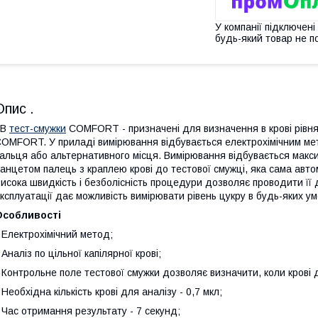
У компанії підключені
будь-який товар не п
Опис .
2В
тест-смужки
COMFORT - призначені для визначення в крові рівн
OMFORT. У приладі вимірювання відбувається електрохімічним мето
альця або альтернативного місця. Вимірювання відбувається макси
анцетом палець з краплею крові до тестової смужці, яка сама автома
исока швидкість і безболісність процедури дозволяє проводити її
ксплуатації дає можливість вимірювати рівень цукру в будь-яких ум
Особливості
 Електрохімічний метод;
 Аналіз по цільної капілярної крові;
 Контрольне поле тестової смужки дозволяє визначити, коли крові 
 Необхідна кількість крові для аналізу - 0,7 мкл;
 Час отримання результату - 7 секунд;