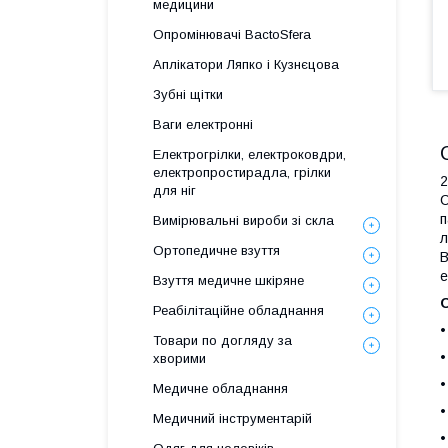
медицини
Опромінювачі BactoSfera
Аплікатори Ляпко і Кузнєцова
Зубні щітки
Ваги електронні
Електрогрілки, електроковдри,
електропростирадла, грілки
для ніг
C
п
Вимірювальні вироби зі скла
л
Ортопедичне взуття
В
е
Взуття медичне шкіряне
Реабілітаційне обладнання
•
Товари по догляду за
•
хворими
•
Медичне обладнання
•
Медичний інструментарій
•