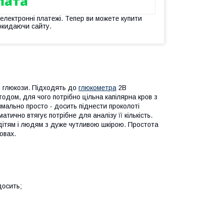
 електронні платежі. Тепер ви можете купити
окидаючи сайту.
я глюкози. Підходять до
глюкометра
2В
дом, для чого потрібно цільна капілярна кров з
мально просто - досить піднести проколоті
тично втягує потрібне для аналізу її кількість.
 дітям і людям з дуже чутливою шкірою. Простота
овах.
досить;