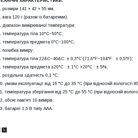
ТЕХНІЧНІ ХАРАКТЕРИСТИКИ:
. розміри 141 × 42 × 55 мм;
. вага 120 г (разом із батареями);
. діапазон вимірюваної температури;
. температура тіла 10°C~50°C;
. температура предмета 0°C~100°C;
. похибка виміру;
. температура тіла 22&C~40&C: ± 0,3°C (71,6°F~104°F : ± 0,5°F);
. температура предмета ≤20°C : ± 1°C >20°C : ± 5%;
. роздільна здатність 0,1 °C;
0. умови експлуатації від 16 °C до 35 °C (при відносній вологості 
1. температура зберігання від 25 °C до 55 °C (при відносній волог
2. обсяг пам'яті 10 вимірів;
3. батареї 1,5 В типу ААА.