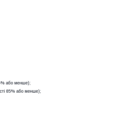
85% або менше);
ості 85% або менше);