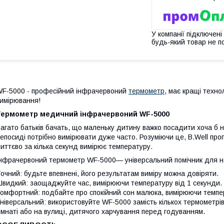
У компанії підключені
будь-який товар не п
F-5000 - професійний інфрачервоний
термометр
, має кращі техно
имірювання!
Термометр медичний інфрачервоний WF-5000
агато батьків бачать, що маленьку дитину важко посадити хоча б 
епосиді потрібно вимірювати дуже часто. Розуміючи це, B.Well пр
иттєво за кілька секунд вимірює температуру.
нфрачервоний термометр WF-5000— універсальний помічник для н
очний: будьте впевнені, його результатам виміру можна довіряти.
видкий: заощаджуйте час, вимірюючи температуру від 1 секунди.
омфортний: подбайте про спокійний сон малюка, вимірюючи темпе
ніверсальний: використовуйте WF-5000 замість кількох термометрів
імнаті або на вулиці, дитячого харчування перед годуванням.