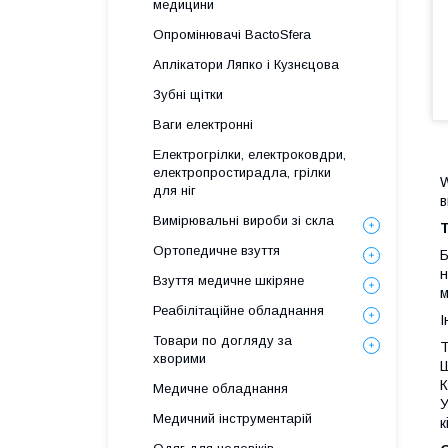
медицини
Опромінювачі BactoSfera
Аплікатори Ляпко і Кузнєцова
Зубні щітки
Ваги електронні
Електрогрілки, електроковдри,
електропростирадла, грілки
W
для ніг
в
Вимірювальні вироби зі скла
Ортопедичне взуття
Б
н
Взуття медичне шкіряне
м
Реабілітаційне обладнання
І
Товари по догляду за
Т
хворими
Ш
К
Медичне обладнання
У
Медичний інструментарій
к