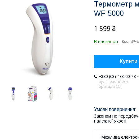
Термометр м
WF-5000
1 599 ₴
В наявності
Код:
WF-
Купити
+380 (63) 473-60-78
вул. Героїв 93-ї
бригади 15
Законом не передбач
належної якості