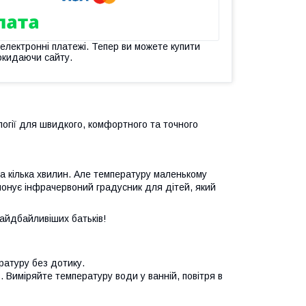
 електронні платежі. Тепер ви можете купити
окидаючи сайту.
логії для швидкого, комфортного та точного
на кілька хвилин. Але температуру маленькому
опонує інфрачервоний градусник для дітей, який
айдбайливіших батьків!
ратуру без дотику.
. Виміряйте температуру води у ванній, повітря в