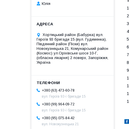
Юлія
1
2
3
4
Хортицький район (Бабурка) вул.
5
Героїв 93 бригади 15 (вул. Гудименка),
Південний район (Піски) вул.
6
Новокузнецька 21, Комунарський район
(Космос) ул.Оріхівське шосе 10-Г,
7
(обласна лікарня) 2 поверх, Запоріжжя,
Україна
8
9
1
1
+380 (63) 473-60-78
1
вул. Героїв 93-ї бригади 15
1
+380 (99) 964-09-72
вул. Героїв 93-ї бригади 15
+380 (95) 075-84-42
вул. Новокузнецька 21