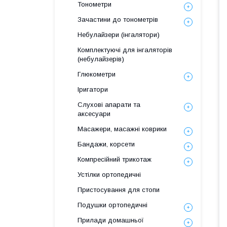
Тонометри
Зачастини до тонометрів
Небулайзери (інгалятори)
Комплектуючі для інгаляторів
(небулайзерів)
Глюкометри
Іригатори
Слухові апарати та
аксесуари
Масажери, масажні коврики
Бандажи, корсети
Компресійний трикотаж
Устілки ортопедичні
Пристосування для стопи
Подушки ортопедичні
Прилади домашньої