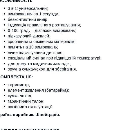
ОСОБЛИВОСТІ:
3 в 1: універсальний;
вимірювання за 1 секунду;
безконтактний вимір;
індикація правильного розташування;
0-100 град. – діапазон вимірювань;
підказуючий дисплей;
зроблений із безпечних матеріалів;
пам'ять на 10 вимірювань;
нічне підсвічування дисплея;
спеціальний сигнал при підвищеній температурі;
для дому та медичних закладів;
зручна сумка-чохол для зберігання.
КОМПЛЕКТАЦІЯ:
термометр;
елемент живлення (батарейка);
сумка-чохол;
гарантійний талон;
посібник з експлуатації.
раїна виробник: Швейцарія.