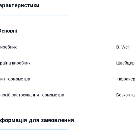
арактеристики
Основні
иробник
B. Well
раїна виробник
Швейцар
ип термометра
Інфраче
посіб застосування термометра
Безконта
нформація для замовлення