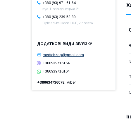
+380 (93) 971-61-64
Х
вул. Новокузнецька 21
+380 (63) 239-58-89
Оріхівське шосе 10-Г, 2 поверх
В
medtehzap@gmail.com
К
+380939716164
+380939716164
Т
+380634736078
Viber
С
І