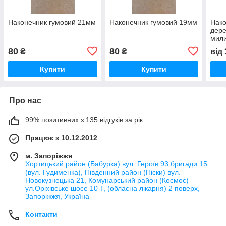
Наконечник гумовий 21мм
Наконечник гумовий 19мм
Нако
дере
мил
80
80
₴
₴
від
Купити
Купити
Про нас
99% позитивних з 135 відгуків за рік
Працює з 10.12.2012
м. Запоріжжя
Хортицький район (Бабурка) вул. Героїв 93 бригади 15
(вул. Гудименка), Південний район (Піски) вул.
Новокузнецька 21, Комунарський район (Космос)
ул.Оріхівське шосе 10-Г, (обласна лікарня) 2 поверх,
Запоріжжя, Україна
Контакти