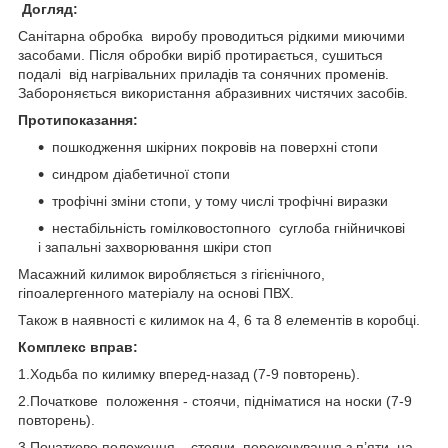
Догляд:
Санітарна обробка виробу проводиться рідкими миючими
засобами. Після обробки виріб протирається, сушиться
подалі від нагрівальних приладів та сонячних променів.
Забороняється використання абразивних чистячих засобів.
Протипоказання:
пошкодження шкірних покровів на поверхні стопи
синдром діабетичної стопи
трофічні зміни стопи, у тому числі трофічні виразки
нестабільність гомілковостопного суглоба гнійничкові
і запальні захворювання шкіри стоп
Масажний килимок виробляється з гігієнічного,
гіпоалергенного матеріалу на основі ПВХ.
Також в наявності є килимок на 4, 6 та 8 елементів в коробці.
Комплекс вправ:
1.Ходьба по килимку вперед-назад (7-9 повторень).
2.Початкове положення - стоячи, підніматися на носки (7-9
повторень).
3.Початкове положення – стоячи, перекочування з п’яти на