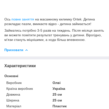
Ось
повне заняття
на масажному килимку Ortek. Дитина
розкладає пазли, вмикаєте відео - дитина займається!
Займатись потрібно 3-5 разів на тиждень. Після місяця занять
ви можете помітити результат тренувань у дитини. Вірогідно,
м'язи стануть міцнішими, а хода більш впевненою.
Приховати
Характеристики
Основні
Виробник
Олві
Країна виробник
Україна
Довжина
25 см
Ширина
25 см
Матеріал
Пластик