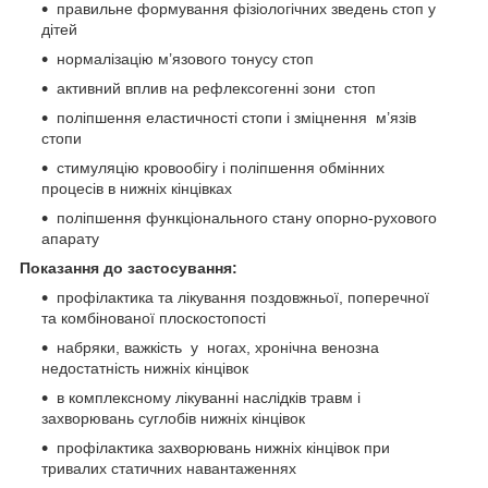
правильне формування фізіологічних зведень стоп у
дітей
нормалізацію м’язового тонусу стоп
активний вплив на рефлексогенні зони стоп
поліпшення еластичності стопи і зміцнення м’язів
стопи
стимуляцію кровообігу і поліпшення обмінних
процесів в нижніх кінцівках
поліпшення функціонального стану опорно-рухового
апарату
Показання до застосування:
профілактика та лікування поздовжньої, поперечної
та комбінованої плоскостопості
набряки, важкість у ногах, хронічна венозна
недостатність нижніх кінцівок
в комплексному лікуванні наслідків травм і
захворювань суглобів нижніх кінцівок
профілактика захворювань нижніх кінцівок при
тривалих статичних навантаженнях