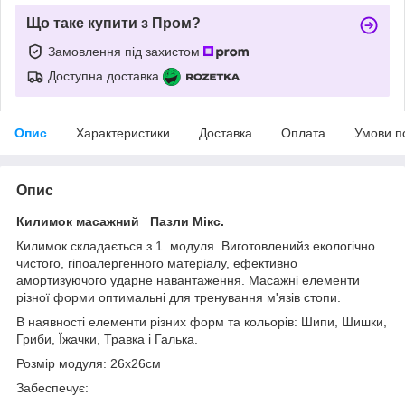
Що таке купити з Пром?
Замовлення під захистом
Доступна доставка
Опис
Характеристики
Доставка
Оплата
Умови п
Опис
Килимок масажний Пазли Мікс.
Килимок складається з 1 модуля. Виготовленийз екологічно
чистого, гіпоалергенного матеріалу, ефективно
амортизуючого ударне навантаження. Масажні елементи
різної форми оптимальні для тренування м'язів стопи.
В наявності елементи різних форм та кольорів: Шипи, Шишки,
Гриби, Їжачки, Травка і Галька.
Розмір модуля: 26x26см
Забеспечує: