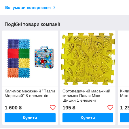
Всі умови повернення
Подібні товари компанії
Килимок масажний "Пазли
Ортопедичний масажний
Кил
Морський" 8 елементів
килимок Пазли Мікс
Мікс
Шишки 1 елемент
1 600
195
1 2
₴
₴
Купити
Купити