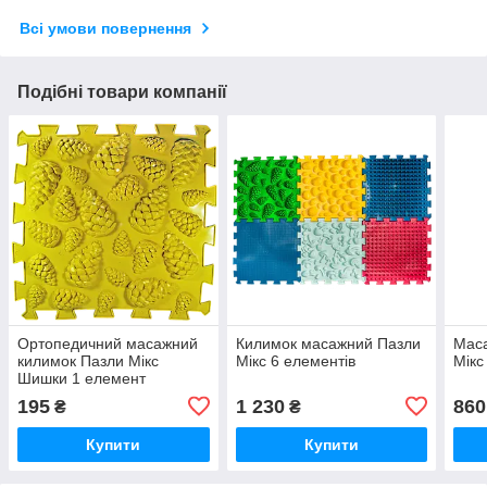
Всі умови повернення
Подібні товари компанії
Ортопедичний масажний
Килимок масажний Пазли
Мас
килимок Пазли Мікс
Мікс 6 елементів
Мікс
Шишки 1 елемент
195
1 230
860
₴
₴
Купити
Купити