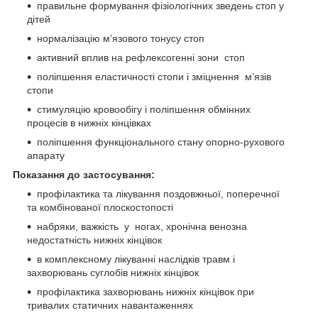
правильне формування фізіологічних зведень стоп у
дітей
нормалізацію м’язового тонусу стоп
активний вплив на рефлексогенні зони стоп
поліпшення еластичності стопи і зміцнення м’язів
стопи
стимуляцію кровообігу і поліпшення обмінних
процесів в нижніх кінцівках
поліпшення функціонального стану опорно-рухового
апарату
Показання до застосування:
профілактика та лікування поздовжньої, поперечної
та комбінованої плоскостопості
набряки, важкість у ногах, хронічна венозна
недостатність нижніх кінцівок
в комплексному лікуванні наслідків травм і
захворювань суглобів нижніх кінцівок
профілактика захворювань нижніх кінцівок при
тривалих статичних навантаженнях