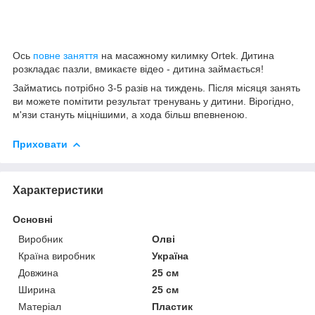
Ось
повне заняття
на масажному килимку Ortek. Дитина
розкладає пазли, вмикаєте відео - дитина займається!
Займатись потрібно 3-5 разів на тиждень. Після місяця занять
ви можете помітити результат тренувань у дитини. Вірогідно,
м'язи стануть міцнішими, а хода більш впевненою.
Приховати
Характеристики
Основні
Виробник
Олві
Країна виробник
Україна
Довжина
25 см
Ширина
25 см
Матеріал
Пластик