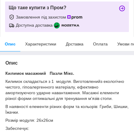
Що таке купити з Пром?
Замовлення під захистом
Доступна доставка
Опис
Характеристики
Доставка
Оплата
Умови п
Опис
Килимок масажний Пазли Мікс.
Килимок складається з 1 модуля. Виготовленийз екологічно
чистого, гіпоалергенного матеріалу, ефективно
амортизуючого ударне навантаження. Масажні елементи
різної форми оптимальні для тренування м'язів стопи.
В наявності елементи різних форм та кольорів: Гриби, Шишки,
Їжачки.
Розмір модуля: 26x26см
Забеспечує: