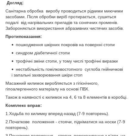
Догляд:
Санітарна обробка виробу проводиться рідкими миючими
засобами. Після обробки виріб протирається, сушиться
подалі від нагрівальних приладів та сонячних променів.
Забороняється використання абразивних чистячих засобів.
Протипоказання:
пошкодження шкірних покровів на поверхні стопи
синдром діабетичної стопи
трофічні зміни стопи, у тому числі трофічні виразки
нестабільність гомілковостопного суглоба гнійничкові
і запальні захворювання шкіри стоп
Масажний килимок виробляється з гігієнічного,
гіпоалергенного матеріалу на основі ПВХ.
Також в наявності є килимок на 4, 6 та 8 елементів в коробці.
Комплекс вправ:
1.Ходьба по килимку вперед-назад (7-9 повторень).
2.Початкове положення - стоячи, підніматися на носки (7-9
повторень).
3.Початкове положення – стоячи, перекочування з п’яти на