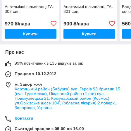
Анатомічні шльопанці FA-
Анатомічні шльопанці FA-
Бан
302 сині
301 сині
сеч
970
900
560
₴/пара
₴/пара
Купити
Купити
Про нас
99% позитивних з 135 відгуків за рік
Працює з 10.12.2012
м. Запоріжжя
Хортицький район (Бабурка) вул. Героїв 93 бригади 15
(вул. Гудименка), Південний район (Піски) вул.
Новокузнецька 21, Комунарський район (Космос)
ул.Оріхівське шосе 10-Г, (обласна лікарня) 2 поверх,
Запоріжжя, Україна
Контакти
Сьогодні працює з 09:00 до 16:00