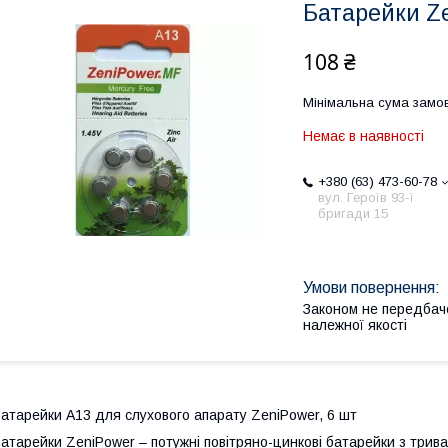
Батарейки Z
108 ₴
Мінімальна сума замов
Немає в наявності
+380 (63) 473-60-78
вул. Героїв 93-ї
бригади 15
Законом не передбач
належної якості
атарейки A13 для слухового апарату ZeniPower, 6 шт
атарейки ZeniPower – потужні повітряно-цинкові батарейки з трива