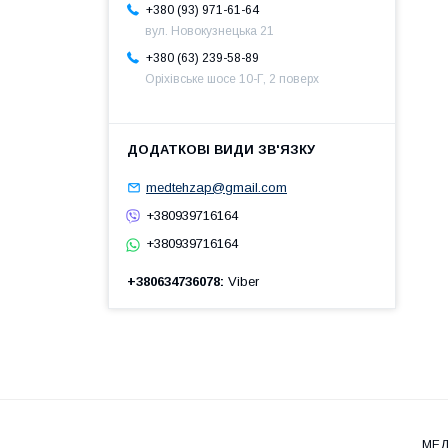
+380 (93) 971-61-64
вул. Новокузнецька 21
+380 (63) 239-58-89
Оріхівське шосе 10-Г, 2 поверх
medtehzap@gmail.com
+380939716164
+380939716164
+380634736078
Viber