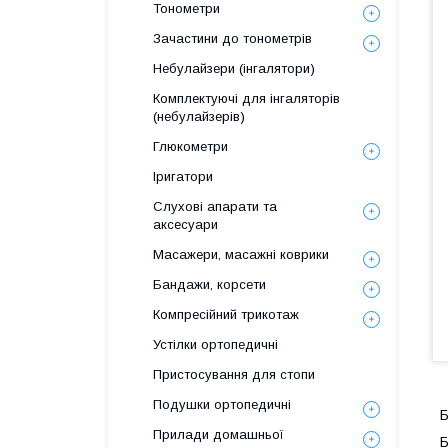
Тонометри
Зачастини до тонометрів
Небулайзери (інгалятори)
Комплектуючі для інгаляторів
(небулайзерів)
Глюкометри
Іригатори
Слухові апарати та
аксесуари
Масажери, масажні коврики
Бандажи, корсети
Компресійний трикотаж
Устілки ортопедичні
Пристосування для стопи
Подушки ортопедичні
Б
Прилади домашньої
Б