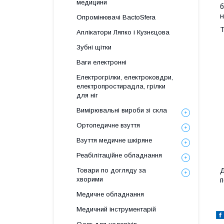
медицини
б
н
Опромінювачі BactoSfera
Т
Аплікатори Ляпко і Кузнєцова
Зубні щітки
Ваги електронні
Електрогрілки, електроковдри,
електропростирадла, грілки
для ніг
Вимірювальні вироби зі скла
Ортопедичне взуття
Взуття медичне шкіряне
Реабілітаційне обладнання
Товари по догляду за
Д
хворими
п
Медичне обладнання
Медичний інструментарій