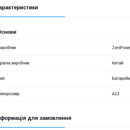
арактеристики
Основні
иробник
ZeniPowe
раїна виробник
Китай
ип
Батарей
ипорозмір
A13
нформація для замовлення