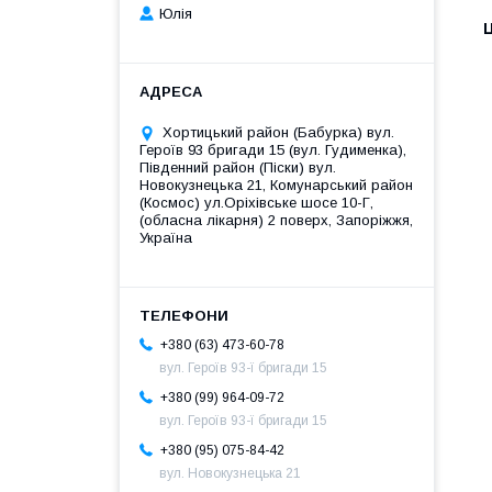
Юлія
Ц
Хортицький район (Бабурка) вул.
Героїв 93 бригади 15 (вул. Гудименка),
Південний район (Піски) вул.
Новокузнецька 21, Комунарський район
(Космос) ул.Оріхівське шосе 10-Г,
(обласна лікарня) 2 поверх, Запоріжжя,
Україна
+380 (63) 473-60-78
вул. Героїв 93-ї бригади 15
+380 (99) 964-09-72
вул. Героїв 93-ї бригади 15
+380 (95) 075-84-42
вул. Новокузнецька 21