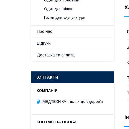
Одяг для чоловіків
Х
Одяг для жінок
Голки для акупунктури
Про нас
Відгуки
В
Доставка та оплата
К
КОНТАКТИ
Т
Т
МЕДТЕХНІКА - шлях до здоров'я
І