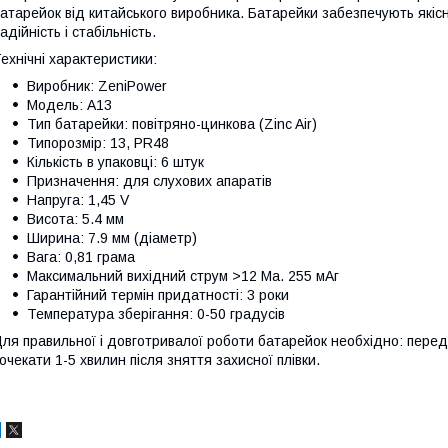
атарейок від китайського виробника. Батарейки забезпечують якісн
адійність і стабільність.
ехнічні характеристики:
Виробник: ZeniPower
Модель: A13
Тип батарейки: повітряно-цинкова (Zinc Air)
Типорозмір: 13, PR48
Кількість в упаковці: 6 штук
Призначення: для слухових апаратів
Напруга: 1,45 V
Висота: 5.4 мм
Ширина: 7.9 мм (діаметр)
Вага: 0,81 грама
Максимальний вихідний струм >12 Ма. 255 мАг
Гарантійний термін придатності: 3 роки
Температура зберігання: 0-50 градусів
ля правильної і довготривалої роботи батарейок необхідно: пере
очекати 1-5 хвилин після зняття захисної плівки.