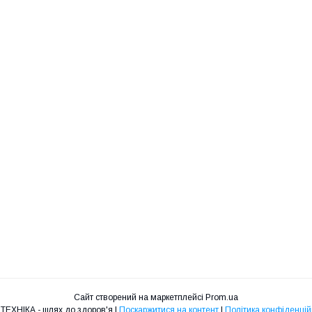
Сайт створений на маркетплейсі
Prom.ua
МЕДТЕХНІКА - шлях до здоров'я |
Поскаржитися на контент
|
Політика конфіденцій