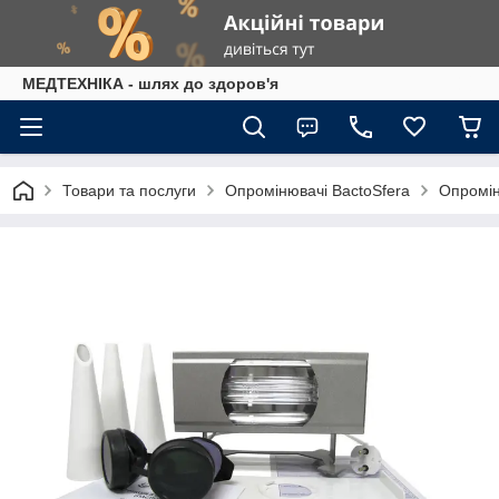
МЕДТЕХНІКА - шлях до здоров'я
Товари та послуги
Опромінювачі BactoSfera
Опромін