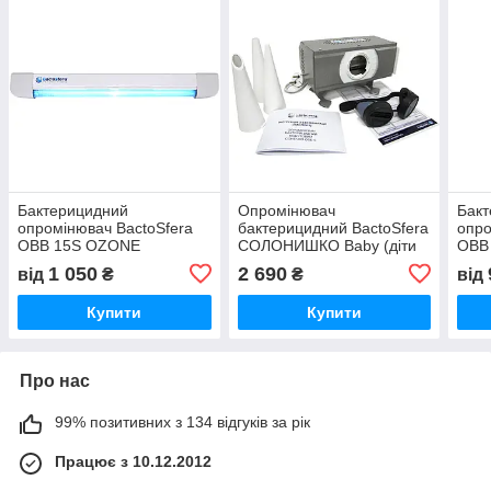
Бактерицидний
Опромінювач
Бак
опромінювач BactoSfera
бактерицидний BactoSfera
опро
OBB 15S OZONE
СОЛОНИШКО Baby (діти
OBB
(настінний)
3-12 років)
(нас
1 050
2 690
від
₴
₴
від
Купити
Купити
Про нас
99% позитивних з 134 відгуків за рік
Працює з 10.12.2012