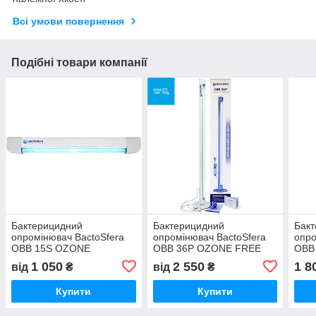
Всі умови повернення
Подібні товари компанії
Бактерицидний
Бактерицидний
Бак
опромінювач BactoSfera
опромінювач BactoSfera
опро
OBB 15S OZONE
OBB 36P OZONE FREE
OBB
(настінний)
1 050
2 550
1 8
від
₴
від
₴
Купити
Купити