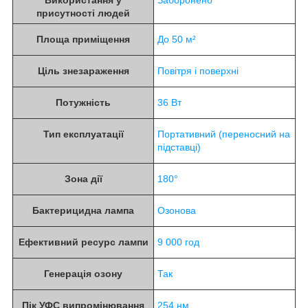
присутності людей
Площа приміщення
До 50 м²
Ціль знезараження
Повітря і поверхні
Потужність
36 Вт
Тип експлуатації
Портативний (переносний на
підставці)
Зона дії
180°
Бактерицидна лампа
Озонова
Ефективний ресурс лампи
9 000 год
Генерація озону
Так
Пік УФС випромінювання
254 нм