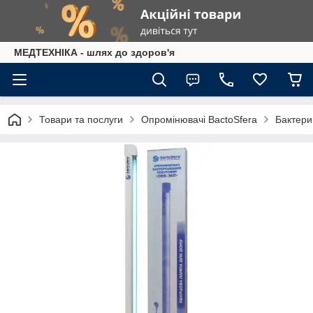
МЕДТЕХНІКА - шлях до здоров'я
Товари та послуги
Опромінювачі BactoSfera
Бактери