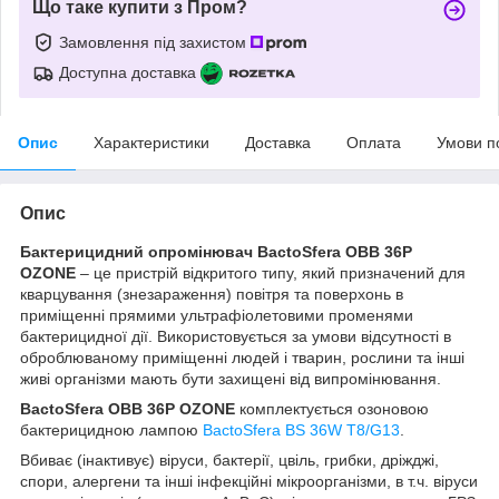
Що таке купити з Пром?
Замовлення під захистом
Доступна доставка
Опис
Характеристики
Доставка
Оплата
Умови п
Опис
Бактерицидний опромінювач BactoSfera OBB 36P
OZONE
– це пристрій відкритого типу, який призначений для
кварцування (знезараження) повітря та поверхонь в
приміщенні прямими ультрафіолетовими променями
бактерицидної дії. Використовується за умови відсутності в
оброблюваному приміщенні людей і тварин, рослини та інші
живі організми мають бути захищені від випромінювання.
BactoSfera OBB 36P OZONE
комплектується озоновою
бактерицидною лампою
BactoSfera BS 36W T8/G13
.
Вбиває (інактивує) віруси, бактерії, цвіль, грибки, дріжджі,
спори, алергени та інші інфекційні мікроорганізми, в т.ч. віруси