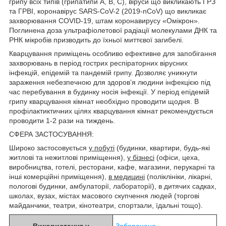
грипу всіх типів (грипатипи A, B, C), віруси що викликають ГРЗ
та ГРВІ, коронавірус SARS-CoV-2 (2019-nCoV) що викликає
захворювання COVID-19, штам коронавирусу «Омікрон».
Поглинена доза ультрафіолетової радіації молекулами ДНК та
РНК мікробів призводить до їхньої миттєвої загибелі.
Кварцування приміщень особливо ефективне для запобігання
захворювань в період гострих респіраторних вірусних
інфекцій, епідемій та пандемій грипу. Дозволяє уникнути
зараження небезпечною для здоров’я людини інфекцією під
час перебування в будинку носія інфекції. У період епідемій
грипу кварцування кімнат необхідно проводити щодня. В
профілактиктичних цілях кварцування кімнат рекомендується
проводити 1-2 рази на тиждень.
СФЕРА ЗАСТОСУВАННЯ:
Широко застосовується
у побуті
(будинки, квартири, будь-які
житлові та нежитлові приміщення),
у бізнесі
(офіси, цеха,
виробництва, готелі, ресторани, кафе, магазини, перукарні та
інші комерційні приміщення),
в медицині
(поліклініки, лікарні,
пологові будинки, амбулаторії, лабораторії), в дитячих садках,
школах, вузах, містах масового скупчення людей (торгові
майданчики, театри, кінотеатри, спортзали, їдальні тощо).
Використання у
Заборонено