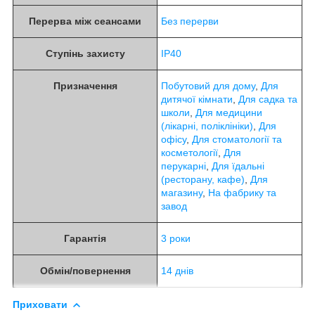
Перерва між сеансами
Без перерви
Ступінь захисту
IP40
Призначення
Побутовий для дому
,
Для
дитячої кімнати
,
Для садка та
школи
,
Для медицини
(лікарні, поліклініки)
,
Для
офісу
,
Для стоматології та
косметології
,
Для
перукарні
,
Для їдальні
(ресторану, кафе)
,
Для
магазину
,
На фабрику та
завод
Гарантія
3 роки
Обмін/повернення
14 днів
Приховати