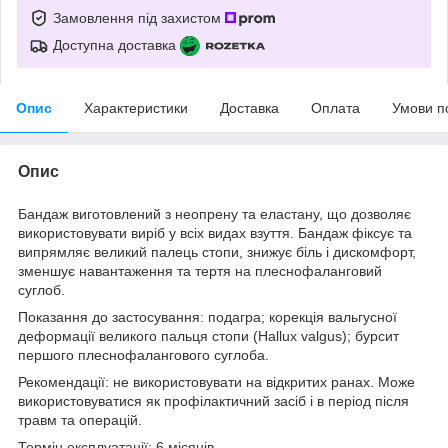
Замовлення під захистом
Доступна доставка
Опис
Характеристики
Доставка
Оплата
Умови п
Опис
Бандаж виготовлений з неопрену та еластану, що дозволяє
використовувати виріб у всіх видах взуття. Бандаж фіксує та
випрямляє великий палець стопи, знижує біль і дискомфорт,
зменшує навантаження та тертя на плеснофаланговий
суглоб.
Показання до застосування: подагра; корекція вальгусної
деформації великого пальця стопи (Hallux valgus); бурсит
першого плеснофалангового суглоба.
Рекомендації: не використовувати на відкритих ранах. Може
використовуватися як профілактичний засіб і в період після
травм та операцій.
Термін експлуатації: 6 місяців.